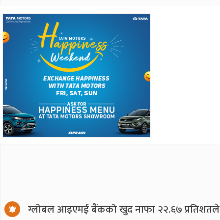
ग्लोबल आइएमई बैंकको खुद नाफा २२.६७ प्रतिशतले ब