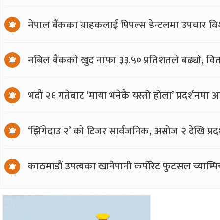
नेपाल बैंकका ग्राहकलाई पिपल्स डेन्टलमा उपचार वि
नबिल बैंकको खुद नाफा ३३.५० प्रतिशतले बढ्यो, वित
भदौ २६ गतेबाट ‘माया भनेकै यस्तो होला’ प्रदर्शनमा 
‘झिँगेदाउ २’ को टिजर सार्वजनिक, असोज २ देखि प्रद
काठमाडौं उपत्यका खानेपानी कर्पोरेट फुटसल च्याम्प