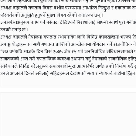
प्रणाली र सङ्घीयताको कुशलताका साथ अभ्यास गर्नुपन चुनौती रहेको उल्लेख ग
अध्यक्ष दाहालले गणतन्त्र दिवस वंशीय परम्परामा आधारित निरङ्कुश र एकात्मक 
परिवर्तनको अनुभूति हुनुपर्ने मुख्य विषय रहेको जनाएका छन् ।
जनअपेक्षाअनुरूप काम गर्न नसक्दा देखिएको निराशालाई आफ्नो स्वार्थ पूरा गर्ने अस्त
उनको भनाइ छ ।
अध्यक्ष दाहालले नेपालमा गणतन्त्र स्थापनाका लागि विभिन्न कालखण्डमा भएका ऐतिहास
अपाङ्ग योद्धाहरूका साथै गणतन्त्र प्राप्तिको आन्दोलनमा योगदान गर्ने राजनीतिक
“सत्र वर्षअघि आजकै दिन विसं २०६५ जेठ १५ गते जननिर्वाचित संविधानसभाको पह
राजतन्त्रको अन्त गरी गणतान्त्रिक व्यवस्था स्थापना गर्नु नेपालको राजनीतिक इत
संविधानले निर्दिष्ट गरेअनुरूप समाजवादोन्मुख आत्मनिर्भर अर्थतन्त्रको निर्माण 
उनले आजको दिनले सबैलाई सहिदहरूले देखाएको सत्य र न्यायको बाटोमा हिँड्न तथा