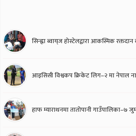
सिन्ह्वा ब्वाय्‌ज होस्टेलद्वारा आकस्मिक रक्तद
आइसिसी विश्वकप क्रिकेट लिग–२ मा नेपाल ना
हाफ म्याराथनमा तातोपानी गाउँपालिका–७ जुम्