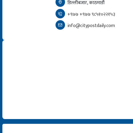
डिल्लीबजार, काठमाडौं
+९७७ +९७७ ९८५१०२२१५३
info@citypostdaily.com