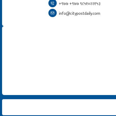
+९७७ +९७७ ९८५१०२२१५३
info@citypostdaily.com