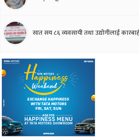
सात सय ८६ व्यवसायी तथा उद्योगीलाई कारबाह