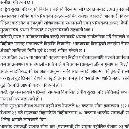
समीक्षा गरिएको छ ।
राष्ट्रिय सुरक्षा परिषद्को बिहीबार बसेको बैठकमा सो घटनाक्रमबाट उत्पन्न हुनस
मन्त्रालयका सचिव एवं परिषद्का सदस्य–सचिव रामेश्वर दङ्गालले जानकारी दि
सिंहदरबारस्थित परिषद्को सचिवालयमा प्रधानमन्त्री एवम् परिषद्का अध्यक्ष केपी शर्मा
मुख्यसचिव, प्रधान सेनापति र रक्षासचिवको सहभागी थिए ।
यसैगरी,भारत र पाकिस्तानबीच बढ्दो तनावबारे धारणा सार्वजनिक गर्दै नेपालले
बिहीबार परराष्ट्र मन्त्रालयले विज्ञप्ति निकालेर ‘आतंकवाद विरुद्धको लडाईंमा ने
क्षेत्रको शान्तिको निम्ति दुवै देशलाई अपिल गरेको छ ।
‘२२ अप्रिल २०२५ मा भारतको पहलगाममा निर्दोष पर्यटकहरूमाथि भएको आतंकवा
यस आक्रमणमा एक नेपाली नागरिकले पनि आफ्नो अमूल्य जीवन गुमाएका थिए,’ पर
आतंकवादविरुद्धको दृढ अडान अनुरूप बर्बर आतंकवादी आक्रमणको तुरुन्तै र स्पष्ट
परराष्ट्रले दुई छिमेकी देशबीच बढ्दो तनाव कम हुने र यस क्षेत्रमा शान्ति बह
दुई दिनपछि आफ्नो धारणा दिएको हो ।
यस्तै, गृह मन्त्रालयले पछिल्लो समयमा विकसित क्षेत्रीय सुरक्षा परिस्थितिलाई मध्य
निगरानी थप बढाएको हो ।
सीमा सुरक्षामा तैनाथ सशस्त्र प्रहरी बल नेपालले ४८ घण्टामा सीमा इलाकामा ३१२
वैशाख २३ गते मङ्गलबार बिहानदेखि बिहीबारसम्म ४८ घण्टामा भारतीय समकक्षी स
शेलेन्द्र थापाले जानकारी दिए ।
भारतीय समकक्षी सशस्त्र सीमा बल (एसएसबी)सँग संयुक्त पट्रोलिङ वैशाख २३ गत