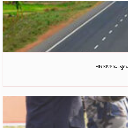
नारायणगढ–बुटवल