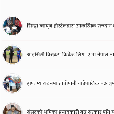
सिन्ह्वा ब्वाय्‌ज होस्टेलद्वारा आकस्मिक रक्तद
आइसिसी विश्वकप क्रिकेट लिग–२ मा नेपाल ना
हाफ म्याराथनमा तातोपानी गाउँपालिका–७ जुम्
संसद्को भूमिका प्रभावकारी बन्न सरकार पनि यसप