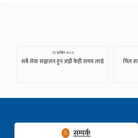
१ आश्विन २०८२
सबै सेवा सञ्चालन हुन अझै केही समय लाग्ने
मिल सञ
सम्पर्क