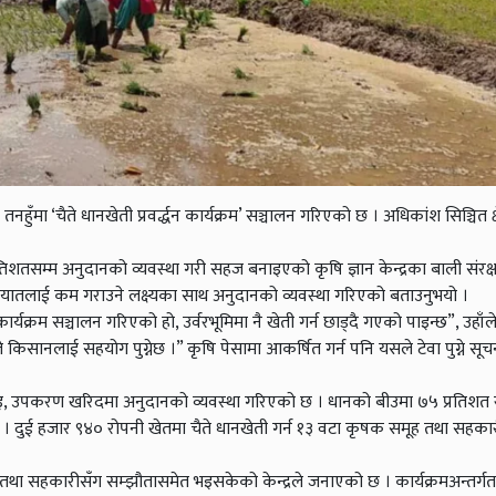
े तनहुँमा ‘चैते धानखेती प्रवर्द्धन कार्यक्रम’ सञ्चालन गरिएको छ । अधिकांश सिञ्चित क्
५ प्रतिशतसम्म अनुदानको व्यवस्था गरी सहज बनाइएको कृषि ज्ञान केन्द्रका बाली संर
यातलाई कम गराउने लक्ष्यका साथ अनुदानको व्यवस्था गरिएको बताउनुभयो ।
कार्यक्रम सञ्चालन गरिएको हो, उर्वरभूमिमा नै खेती गर्न छाड्दै गएको पाइन्छ”, उहाँले 
ले किसानलाई सहयोग पुग्नेछ ।” कृषि पेसामा आकर्षित गर्न पनि यसले टेवा पुग्ने स
ँचाइ, उपकरण खरिदमा अनुदानको व्यवस्था गरिएको छ । धानको बीउमा ७५ प्रतिशत 
ा छ । दुई हजार ९४० रोपनी खेतमा चैते धानखेती गर्न १३ वटा कृषक समूह तथा सहक
 सहकारीसँग सम्झौतासमेत भइसकेको केन्द्रले जनाएको छ । कार्यक्रमअन्तर्गत 