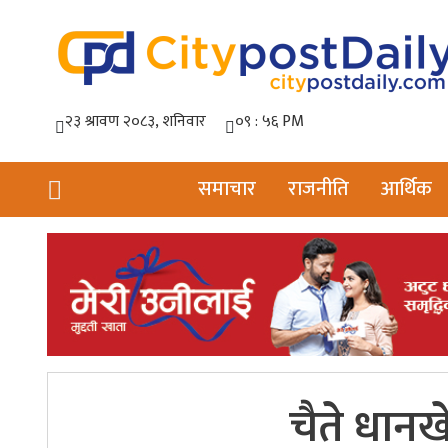
समाचार
राजनीति
आर्थिक
चैते धान