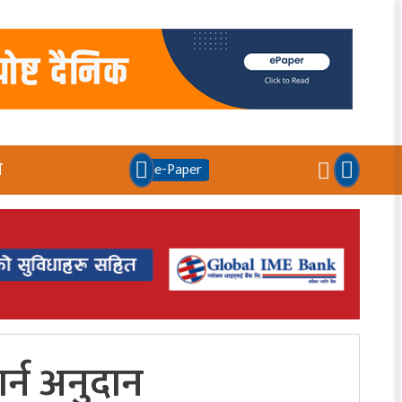
य
e-Paper
्न अनुदान