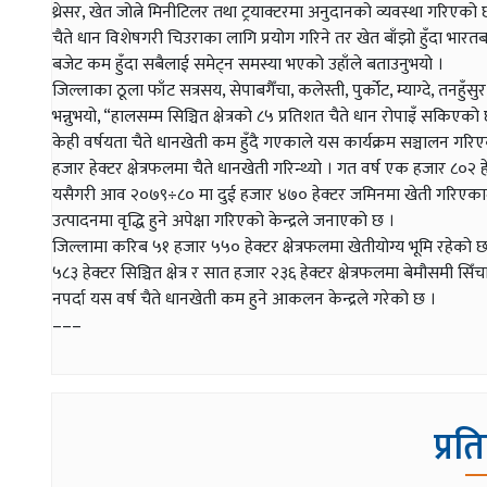
थ्रेसर, खेत जोत्ने मिनीटिलर तथा ट्रयाक्टरमा अनुदानको व्यवस्था गरि
चैते धान विशेषगरी चिउराका लागि प्रयोग गरिने तर खेत बाँझो हुँदा भ
बजेट कम हुँदा सबैलाई समेट्न समस्या भएको उहाँले बताउनुभयो ।
जिल्लाका ठूला फाँट सत्रसय, सेपाबगैँचा, कलेस्ती, पुर्कोट, म्याग्दे, तनहु
भन्नुभयो, “हालसम्म सिञ्चित क्षेत्रको ८५ प्रतिशत चैते धान रोपाइँ सकिएको
केही वर्षयता चैते धानखेती कम हुँदै गएकाले यस कार्यक्रम सञ्चालन गरिए
हजार हेक्टर क्षेत्रफलमा चैते धानखेती गरिन्थ्यो । गत वर्ष एक हजार ८
यसैगरी आव २०७९÷८० मा दुई हजार ४७० हेक्टर जमिनमा खेती गरिएकामा ११ 
उत्पादनमा वृद्धि हुने अपेक्षा गरिएको केन्द्रले जनाएको छ ।
जिल्लामा करिब ५१ हजार ५५० हेक्टर क्षेत्रफलमा खेतीयोग्य भूमि रहेको छ ।
५८३ हेक्टर सिञ्चित क्षेत्र र सात हजार २३६ हेक्टर क्षेत्रफलमा बेमौसमी
नपर्दा यस वर्ष चैते धानखेती कम हुने आकलन केन्द्रले गरेको छ ।
–––
प्रत