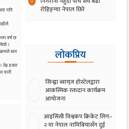
निगरानी नहुँदा पाँच सय बढी
रोहिङ्ग्या नेपाल छिरे
ै आए पनि
उहाँले
्ला वर्ष छ
थियो ।
लोकप्रिय
क्रमले धान
 तेह्र हजार
मा पानी
सिन्ह्वा ब्वाय्‌ज होस्टेलद्वारा
आकस्मिक रक्तदान कार्यक्रम
आयोजना
आइसिसी विश्वकप क्रिकेट लिग–
२ मा नेपाल नामिबियासँग दुई