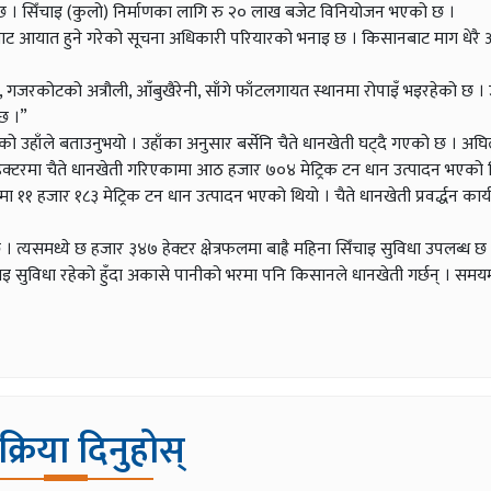
एको छ । सिँचाइ (कुलो) निर्माणका लागि रु २० लाख बजेट विनियोजन भएको छ ।
ारतबाट आयात हुने गरेको सूचना अधिकारी परियारको भनाइ छ । किसानबाट माग धेर
ँसुर, गजरकोटको अत्रौली, आँबुखैरेनी, साँगे फाँटलगायत स्थानमा रोपाइँ भइरहेको छ । 
 छ ।”
को उहाँले बताउनुभयो । उहाँका अनुसार बर्सेनि चैते धानखेती घट्दै गएको छ । अघिल
०२ हेक्टरमा चैते धानखेती गरिएकामा आठ हजार ७०४ मेट्रिक टन धान उत्पादन भएको 
हजार १८३ मेट्रिक टन धान उत्पादन भएको थियो । चैते धानखेती प्रवर्द्धन कार्य
 त्यसमध्ये छ हजार ३४७ हेक्टर क्षेत्रफलमा बाह्रै महिना सिँचाइ सुविधा उपलब्ध छ ।
 सिँचाइ सुविधा रहेको हुँदा अकासे पानीको भरमा पनि किसानले धानखेती गर्छन् । समय
िक्रिया दिनुहोस्