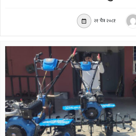
२१ चैत्र २०८१