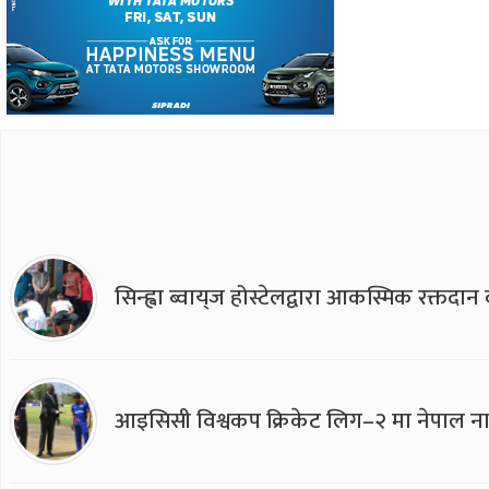
सिन्ह्वा ब्वाय्‌ज होस्टेलद्वारा आकस्मिक रक्तद
आइसिसी विश्वकप क्रिकेट लिग–२ मा नेपाल ना