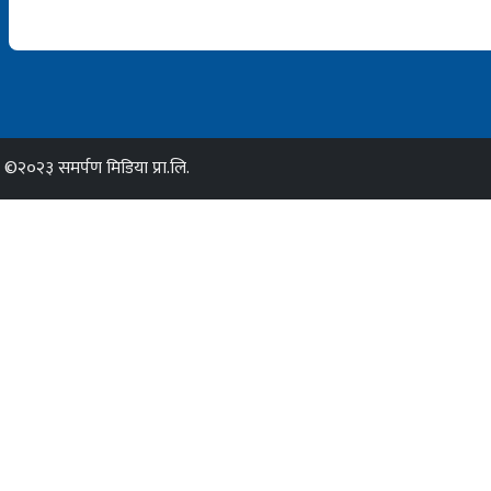
©२०२३ समर्पण मिडिया प्रा.लि.