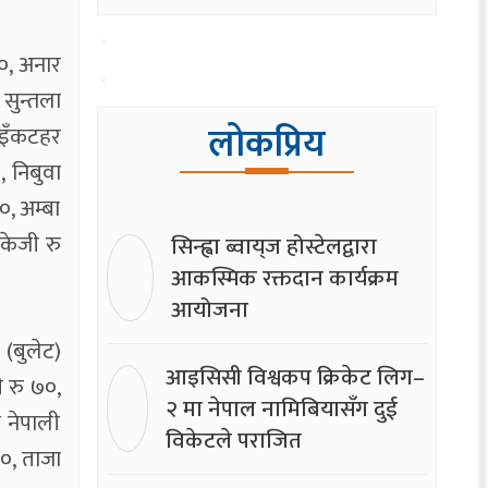
६०, अनार
 सुन्तला
लोकप्रिय
भुइँकटहर
, निबुवा
०, अम्बा
िकेजी रु
सिन्ह्वा ब्वाय्‌ज होस्टेलद्वारा
आकस्मिक रक्तदान कार्यक्रम
आयोजना
 (बुलेट)
आइसिसी विश्वकप क्रिकेट लिग–
ी रु ७०,
२ मा नेपाल नामिबियासँग दुई
ो नेपाली
विकेटले पराजित
५०, ताजा