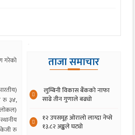
ताजा समाचार
ण गरेको
भारतीय)
लुम्बिनी विकास बैंकको नाफा
साढे तीन गुणाले बढ्यो
ी रु ३४,
 (लोकल)
१२ उपसमूह ओरालो लाग्दा नेप्से
 स्थानीय
१३.८२ अङ्कले घट्यो
िकेजी रु