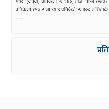
माछा (बचुवा) प्रतिकेजी रु २६०, ताजा माछा (छडी) प
प्रतिकेजी १५०, राजा च्याउ प्रतिकेजी रु ३०० र सिताके
–––
प्रत