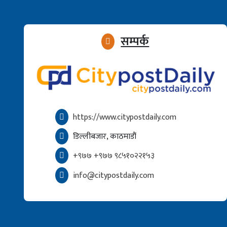
सम्पर्क
https://www.citypostdaily.com
डिल्लीबजार, काठमाडौं
+९७७ +९७७ ९८५१०२२१५३
info@citypostdaily.com