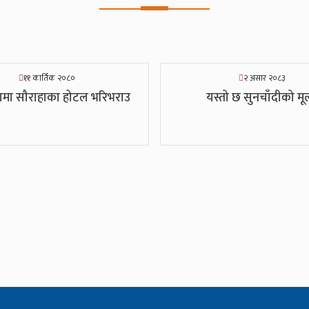
११ कार्तिक २०८०
२ असार २०८३
दामा सौराहाका होटल भरिभराउ
यस्तो छ सुनचाँदीको मूल