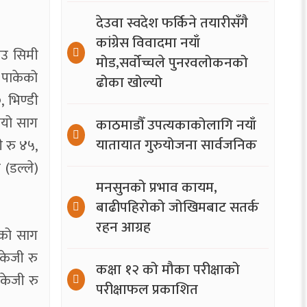
देउवा स्वदेश फर्किने तयारीसँगै
कांग्रेस विवादमा नयाँ
िउ सिमी
मोड,सर्वोच्चले पुनरवलोकनको
ी पाकेको
ढोका खोल्यो
, भिण्डी
रायो साग
काठमाडौँ उपत्यकाकोलागि नयाँ
यातायात गुरुयोजना सार्वजनिक
ी रु ४५,
 (डल्ले)
मनसुनको प्रभाव कायम,
बाढीपहिरोको जोखिमबाट सतर्क
रहन आग्रह
रीको साग
िकेजी रु
कक्षा १२ को मौका परीक्षाको
िकेजी रु
परीक्षाफल प्रकाशित