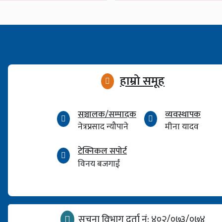
हाम्रो समूह
सञ्चालक/सम्पादक
व्यवस्थापक
नेत्रप्रसाद न्यौपाने
मीना यादव
टेक्निकल सपोर्ट
विनय बजगाईं
सूचना विभाग दर्ता नं: ४०२/०७३/०७४