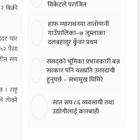
विकेटले पराजित
र बिक्री
हाफ म्याराथनमा तातोपानी
गाउँपालिका–७ जुम्लाका
िददर चार
दलबहादुर कुँवर प्रथम
५२ पैसा
 तीन सय
संसद्को भूमिका प्रभावकारी बन्न
सरकार पनि यसप्रति उत्तरदायी
हुनुपर्छ – सभामुख घिमिरे
राष्ट्र
 तोक्ने
सात सय ८६ व्यवसायी तथा
उद्योगीलाई कारबाही