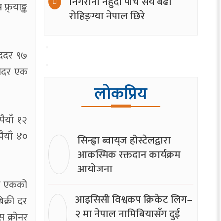
निगरानी नहुँदा पाँच सय बढी
्र्याङ्क
रोहिङ्ग्या नेपाल छिरे
िददर ९७
्रीदर एक
लोकप्रिय
पैयाँ १२
ैयाँ ४०
सिन्ह्वा ब्वाय्‌ज होस्टेलद्वारा
आकस्मिक रक्तदान कार्यक्रम
आयोजना
ाम एकको
आइसिसी विश्वकप क्रिकेट लिग–
िक्री दर
२ मा नेपाल नामिबियासँग दुई
स क्रोनर