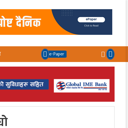
य
e-Paper
यो