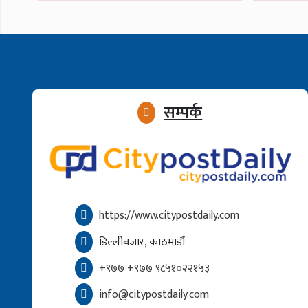
सम्पर्क
https://www.citypostdaily.com
डिल्लीबजार, काठमाडौं
+९७७ +९७७ ९८५१०२२१५३
info@citypostdaily.com