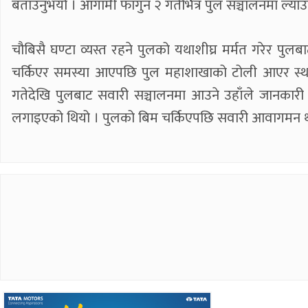
बताउनुभयो । आगामी फागुन २ गतेभित्र पुल सञ्चालनमा ल्या
चौबिसै घण्टा व्यस्त रहने पुलको यथाशीघ्र मर्मत गरेर प
चर्किएर समस्या आएपछि पुल महाशाखाको टोली आएर स्थल
गतेदेखि पुलबाट सवारी सञ्चालनमा आउने उहाँले जानकार
लगाइएको थियो । पुलको बिम चर्किएपछि सवारी आवागमन थप