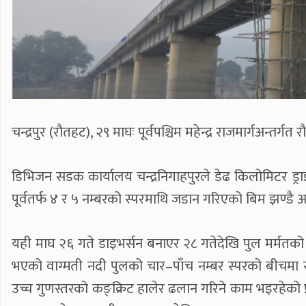
चन्द्रपुर (रौतहट), २९ माघः पूर्वपश्चिम महेन्द्र राजमार्गअन्
डिभिजन सडक कार्यालय चन्द्रनिगाहपुरले डेढ किलोमिटर ड्र
पूर्वतर्फ ४ र ५ नम्बरको स्परमाथि जडान गरिएको बिम झण्डै
यही माघ २६ गते डाइभर्सन बनाएर २८ गतेदेखि पुल मर्मतको
भएको वाग्मती नदी पुलको चार–पाँच नम्बर स्परको बीचमा रहे
उच्च गुणस्तरको कङ्क्रिट हालेर ढलान गरिने काम भइरहेको प