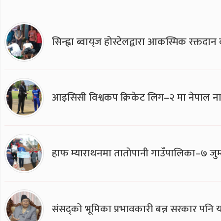
सिन्ह्वा ब्वाय्‌ज होस्टेलद्वारा आकस्मिक रक्तद
आइसिसी विश्वकप क्रिकेट लिग–२ मा नेपाल ना
हाफ म्याराथनमा तातोपानी गाउँपालिका–७ जुम्
संसद्को भूमिका प्रभावकारी बन्न सरकार पनि यसप