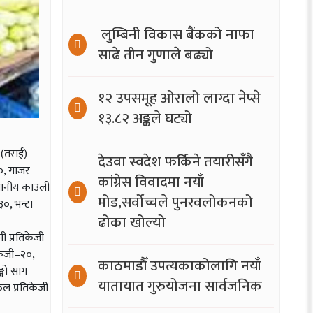
लुम्बिनी विकास बैंकको नाफा
साढे तीन गुणाले बढ्यो
१२ उपसमूह ओरालो लाग्दा नेप्से
१३.८२ अङ्कले घट्यो
 (तराई)
देउवा स्वदेश फर्किने तयारीसँगै
४०, गाजर
कांग्रेस विवादमा नयाँ
स्थानीय काउली
मोड,सर्वोच्चले पुनरवलोकनको
३०, भन्टा
ढोका खोल्यो
ी प्रतिकेजी
िकेजी–२०,
काठमाडौँ उपत्यकाकोलागि नयाँ
्गो साग
यातायात गुरुयोजना सार्वजनिक
ुल प्रतिकेजी