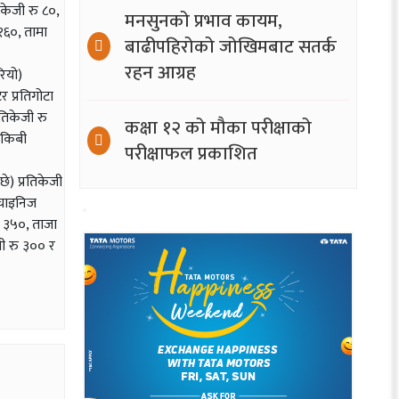
िकेजी रु ८०,
मनसुनको प्रभाव कायम,
 १६०, तामा
बाढीपहिरोको जोखिमबाट सतर्क
रहन आग्रह
रियो)
र प्रतिगोटा
रतिकेजी रु
कक्षा १२ को मौका परीक्षाको
, किबी
परीक्षाफल प्रकाशित
छे) प्रतिकेजी
ो चाइनिज
ु ३५०, ताजा
जी रु ३०० र