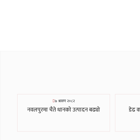
७ श्रावण २०८२
नवलपुरमा चैते धानको उत्पादन बढ्यो
डेढ 