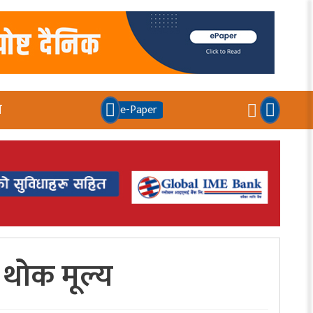
य
e-Paper
थोक मूल्य