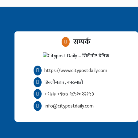
सम्पर्क
https://www.citypostdaily.com
डिल्लीबजार, काठमाडौं
+९७७ +९७७ ९८५१०२२१५३
info@citypostdaily.com