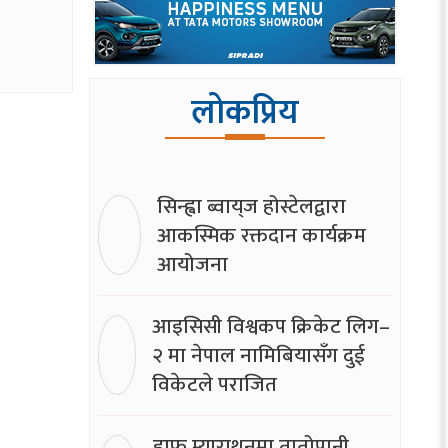
लोकप्रिय
सिन्ह्वा ब्वाय्‌ज होस्टेलद्वारा
आकस्मिक रक्तदान कार्यक्रम
आयोजना
आइसिसी विश्वकप क्रिकेट लिग–
२ मा नेपाल नामिबियासँग दुई
विकेटले पराजित
हाफ म्याराथनमा तातोपानी