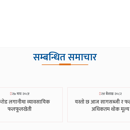
सम्बन्धित समाचार
२७ माघ २०८१
२४ बैशाख २०८२
करोड लगानीमा व्यावसायिक
यस्तो छ आज सागसब्जी र 
फलफूलखेती
अधिकतम थोक मूल्य