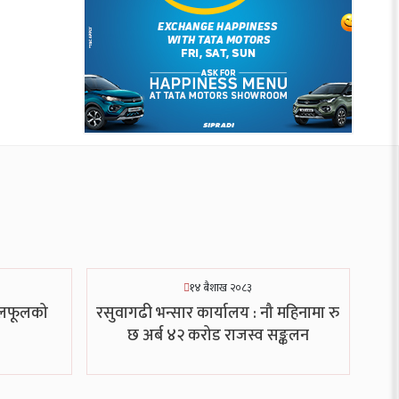
१४ बैशाख २०८३
फलफूलको
रसुवागढी भन्सार कार्यालय : नौ महिनामा रु
छ अर्ब ४२ करोड राजस्व सङ्कलन