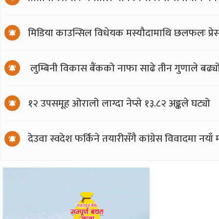
मिडिया काउन्सिल विधेयक मस्यौदामाथि छलफलः प्रेस स्
लुम्बिनी विकास बैंकको नाफा साढे तीन गुणाले बढ्य
१२ उपसमूह ओरालो लाग्दा नेप्से १३.८२ अङ्कले घट्यो
देउवा स्वदेश फर्किने तयारीसँगै कांग्रेस विवादमा नय