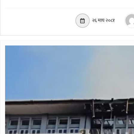
२६ माघ २०८१