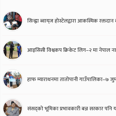
सिन्ह्वा ब्वाय्‌ज होस्टेलद्वारा आकस्मिक रक्तद
आइसिसी विश्वकप क्रिकेट लिग–२ मा नेपाल ना
हाफ म्याराथनमा तातोपानी गाउँपालिका–७ जुम्
संसद्को भूमिका प्रभावकारी बन्न सरकार पनि यसप