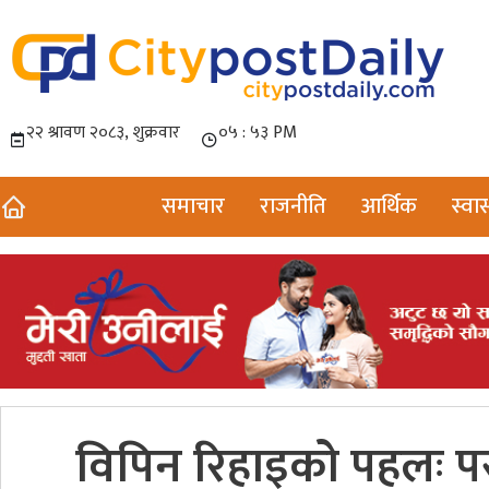
समाचार
राजनीति
आर्थिक
स्वास
विपिन रिहाइको पहलः परराष्