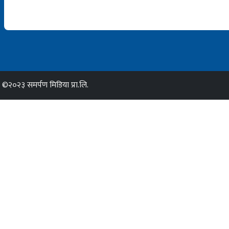
©२०२३ समर्पण मिडिया प्रा.लि.