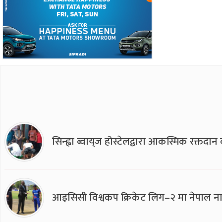
सिन्ह्वा ब्वाय्‌ज होस्टेलद्वारा आकस्मिक रक्तद
आइसिसी विश्वकप क्रिकेट लिग–२ मा नेपाल ना