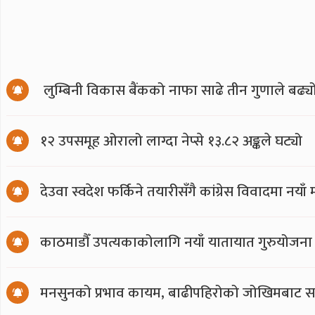
लुम्बिनी विकास बैंकको नाफा साढे तीन गुणाले बढ्य
१२ उपसमूह ओरालो लाग्दा नेप्से १३.८२ अङ्कले घट्यो
देउवा स्वदेश फर्किने तयारीसँगै कांग्रेस विवादमा नय
काठमाडौँ उपत्यकाकोलागि नयाँ यातायात गुरुयोजना
मनसुनको प्रभाव कायम, बाढीपहिरोको जोखिमबाट सत