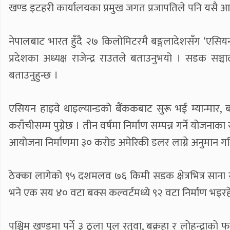
खण्ड इटहरी कार्यालयका प्रमुख जगत प्रजापतिले पनि यसै आर
नेपालबाट भारत हुँदै २७ किलोमिटरमै बङ्गलादेशसँग ‘एसियन 
प्रदेशका अध्यक्ष राजेन्द्र राउतले बताउनुभयो । सडक सञ्चा
बताउनुहुन्छ ।
एसियन हाइवे थाइल्यान्डको बैंककबाट सुरू भई म्यान्मार, बङ
कराँचीसम्म पुग्नेछ । तीन वर्षमा निर्माण सम्पन्न गर्ने य
आयोजना निर्माणमा ३० करोड अमेरिकी डलर लाग्ने अनुमान ग
ठेक्का लागेको ९५ दशमलव ७६ किमी सडक क्षेत्रभित्र साना र
भने एक सय ४० वटा बक्स कल्वर्टमध्ये ९२ वटा निर्माण भइरह
पश्चिम खण्डमा पर्ने ३ ठूला पुल रतुवा, बक्रहा र लोहन्द