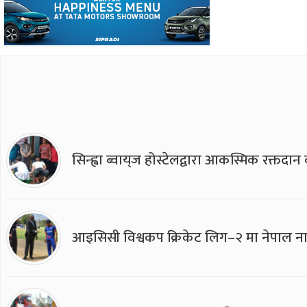
सिन्ह्वा ब्वाय्‌ज होस्टेलद्वारा आकस्मिक रक्तद
आइसिसी विश्वकप क्रिकेट लिग–२ मा नेपाल ना