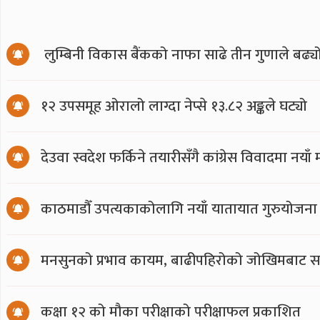
लुम्बिनी विकास बैंकको नाफा साढे तीन गुणाले बढ्य
१२ उपसमूह ओरालो लाग्दा नेप्से १३.८२ अङ्कले घट्यो
देउवा स्वदेश फर्किने तयारीसँगै कांग्रेस विवादमा नय
काठमाडौँ उपत्यकाकोलागि नयाँ यातायात गुरुयोजना
मनसुनको प्रभाव कायम, बाढीपहिरोको जोखिमबाट सत
कक्षा १२ को मौका परीक्षाको परीक्षाफल प्रकाशित