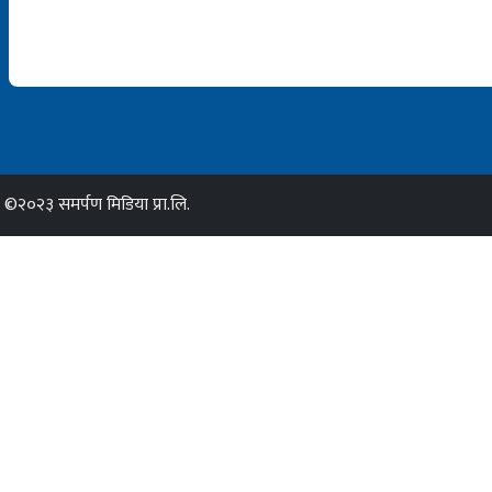
©२०२३ समर्पण मिडिया प्रा.लि.