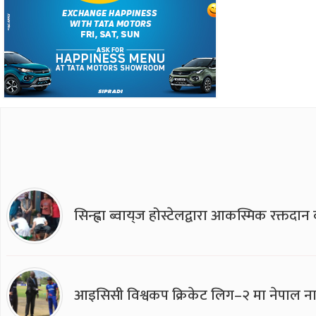
सिन्ह्वा ब्वाय्‌ज होस्टेलद्वारा आकस्मिक रक्तद
आइसिसी विश्वकप क्रिकेट लिग–२ मा नेपाल ना