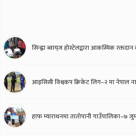
सिन्ह्वा ब्वाय्‌ज होस्टेलद्वारा आकस्मिक रक्तद
आइसिसी विश्वकप क्रिकेट लिग–२ मा नेपाल ना
हाफ म्याराथनमा तातोपानी गाउँपालिका–७ जुम्