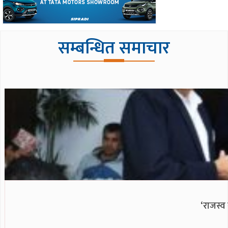
सम्बन्धित समाचार
‘राजस्व