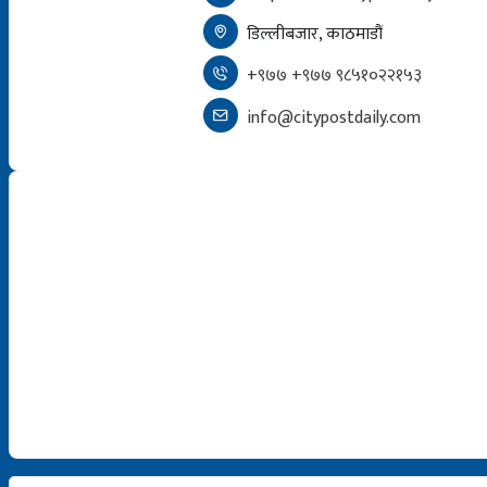
डिल्लीबजार, काठमाडौं
+९७७ +९७७ ९८५१०२२१५३
info@citypostdaily.com