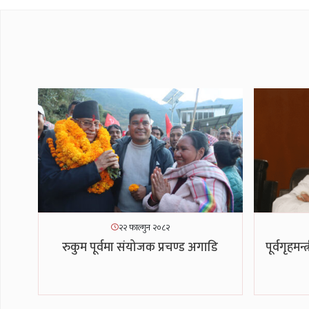
२२ फाल्गुन २०८२
रुकुम पूर्वमा संयोजक प्रचण्ड अगाडि
पूर्वगृहम