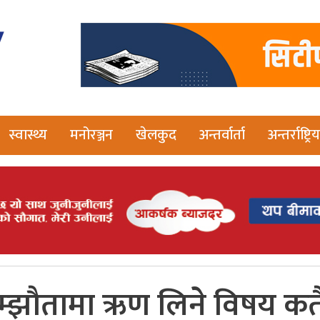
स्वास्थ्य
मनोरञ्जन
खेलकुद
अन्तर्वार्ता
अन्तर्राष्ट्रिय
म्झौतामा ऋण लिने विषय कतै 