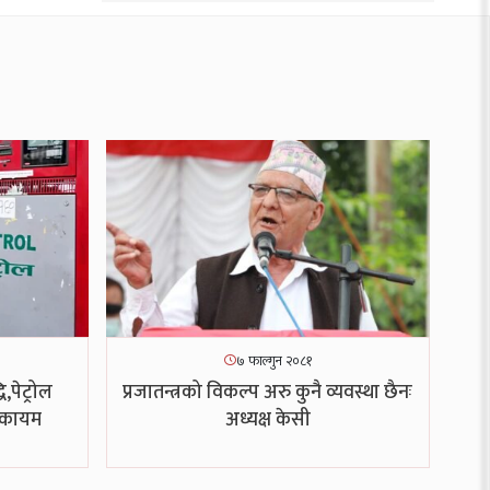
७ फाल्गुन २०८१
ि,पेट्रोल
प्रजातन्त्रको विकल्प अरु कुनै व्यवस्था छैनः
६ कायम
अध्यक्ष केसी