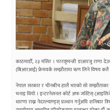
काठमाडौँ, २३ मंसिर । परराष्ट्रमन्त्री डाआरजु राणा 
(बिआरआई) फ्रेमवर्क सम्झौतामा ऋण लिने विषय कतै 
नेपाल सरकार र चीनबीच हालै भएको सो सम्झौताका 
भनाइ थियो । इन्टरनेसनल कोर्ट अफ जस्टिस् (आइसिजे) म
धारणा राख्न नेदरल्याण्ड्स् प्रस्थान गर्नुअघि शनिबार 
सहयोगमा आधारित परियोजनामा हस्ताक्षर गरेका हौँ, ऋण