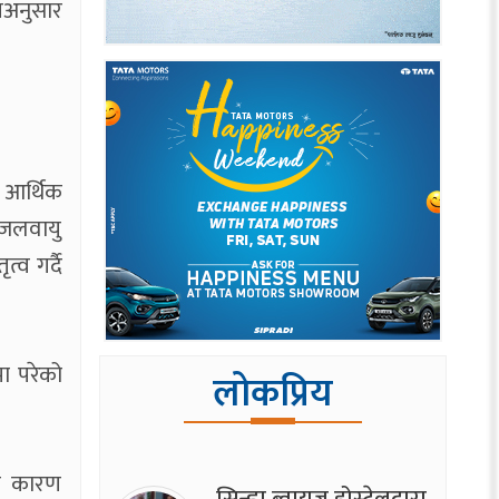
िअनुसार
 आर्थिक
 जलवायु
्व गर्दै
ा परेको
लोकप्रिय
का कारण
सिन्ह्वा ब्वाय्‌ज होस्टेलद्वारा