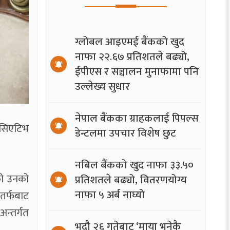
ग्लोबल आइएमई बैंकको खुद
नाफा २२.६७ प्रतिशतले बढ्यो,
ईपीएस र सञ्चालन मुनाफामा पनि
उल्लेख्य सुधार
नेपाल बैंकका ग्राहकलाई पिपल्स
निसिएटिभ
डेन्टलमा उपचार विशेष छुट
नबिल बैंकको खुद नाफा ३३.५०
को उनको
प्रतिशतले बढ्यो, वितरणयोग्य
नाफा ५ अर्ब नाघ्यो
 तर्फबाट
अन्तर्गत
भदौ २६ गतेबाट ‘माया भनेकै