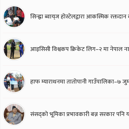
सिन्ह्वा ब्वाय्‌ज होस्टेलद्वारा आकस्मिक रक्तद
आइसिसी विश्वकप क्रिकेट लिग–२ मा नेपाल ना
हाफ म्याराथनमा तातोपानी गाउँपालिका–७ जुम्
संसद्को भूमिका प्रभावकारी बन्न सरकार पनि यसप