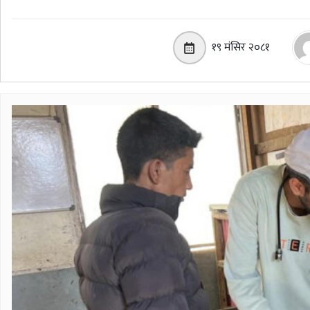
१९ मंसिर २०८१