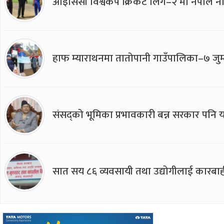
आइसिसी विश्वकप क्रिकेट लिग–२ मा नेपाल ना
हाफ म्याराथनमा तातोपानी गाउँपालिका–७ जुम्
संसद्को भूमिका प्रभावकारी बन्न सरकार पनि यसप
सात सय ८६ व्यवसायी तथा उद्योगीलाई कारबाह