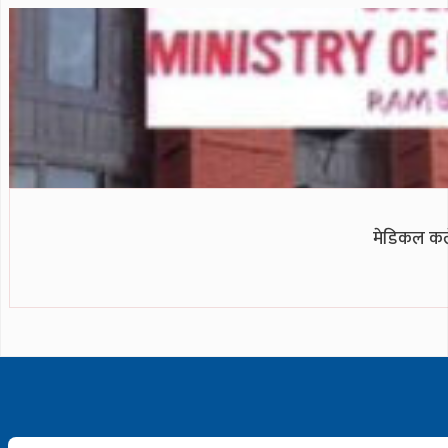
मेडिकल कले