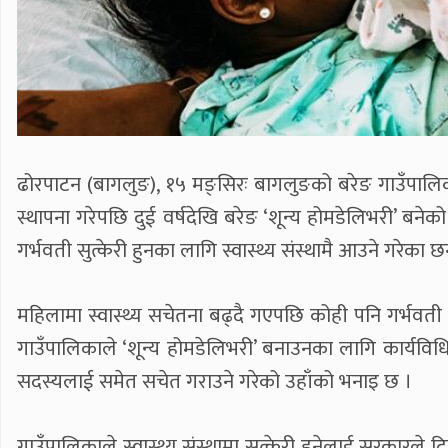
ढोरपाटन (बागलुङ), १५ मङ्सिरः बागलुङको बरेङ गाउँपालिकामा
स्थापना गरेपछि दुई वर्षदेखि बरेङ ‘शून्य होमडेलिभरी’ बनेक
गर्भवती सुत्केरी हुनका लागि स्वास्थ्य संस्थामै आउने गरेका छन
महिलामा स्वास्थ्य सचेतना बढ्दै गएपछि कोही पनि गर्भवती 
गाउँपालिकाले ‘शून्य होमडेलिभरी’ बनाउनका लागि कार्यविधिनै 
सदस्यलाई समेत सचेत गराउने गरेको उहाँको भनाइ छ ।
गाउँपालिकाले स्वास्थ्य संस्थामा सुत्केरी हुनेलाई सरकारल