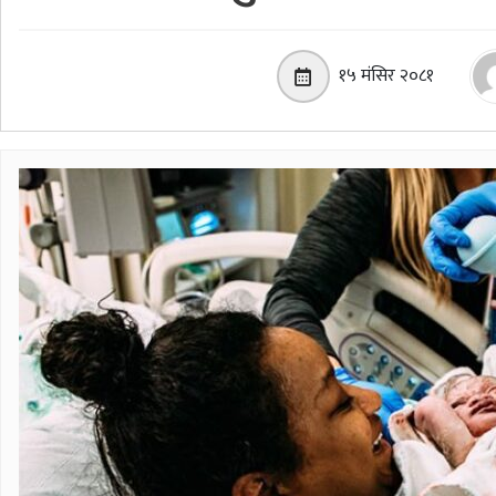
१५ मंसिर २०८१