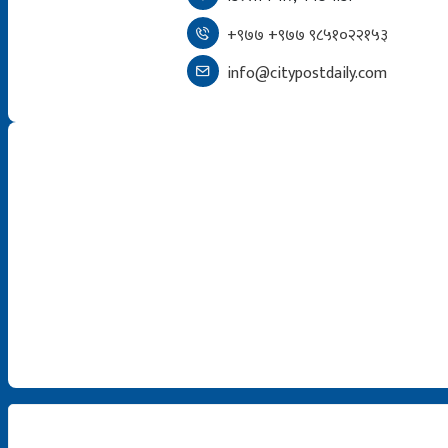
+९७७ +९७७ ९८५१०२२१५३
info@citypostdaily.com