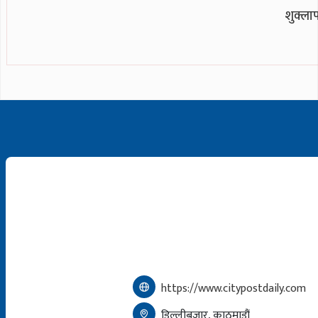
शुक्ला
https://www.citypostdaily.com
डिल्लीबजार, काठमाडौं