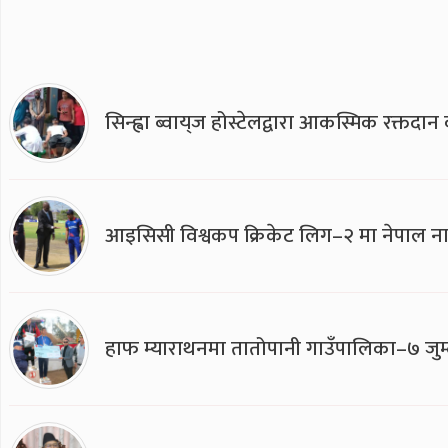
सिन्ह्वा ब्वाय्‌ज होस्टेलद्वारा आकस्मिक रक्तद
आइसिसी विश्वकप क्रिकेट लिग–२ मा नेपाल ना
हाफ म्याराथनमा तातोपानी गाउँपालिका–७ जुम्