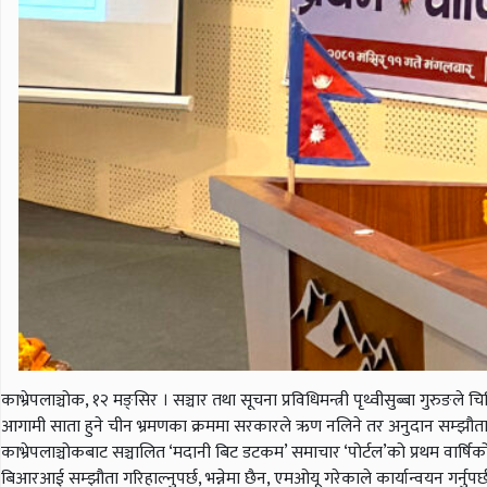
काभ्रेपलाञ्चोक, १२ मङ्सिर । सञ्चार तथा सूचना प्रविधिमन्त्री पृथ्वीसुब्बा गुरु
आगामी साता हुने चीन भ्रमणका क्रममा सरकारले ऋण नलिने तर अनुदान सम्झौता 
काभ्रेपलाञ्चोकबाट सञ्चालित ‘मदानी बिट डटकम’ समाचार ‘पोर्टल’को प्रथम वार
बिआरआई सम्झौता गरिहाल्नुपर्छ, भन्नेमा छैन, एमओयू गरेकाले कार्यान्वयन गर्नुपर्