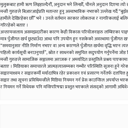
मुलुकबाट हामी ऋण लिइहाल्दैनौँ, अनुदान भने लिन्छौँ, चीनले अनुदान दिएमा त्यो स
मन्त्री गुरुङले बिआरआईप्रति मतान्तर हुनु अस्वाभाविक नभएको उल्लेख गर्दै “बु
हामीले देखिरहेका छौँ” भने । उनले वर्तमान सरकार लोकतन्त्र र नागरिकलाई ब
गरिरहेको बताए ।
अन्तरमन्त्रलाय असमझदारीका कारण केही विकास परियोजनाहरु लम्बिएका पाइएकाले 
मात्र पुँजीगत खर्च छुट्याउँदा आधा पनि उपयोग हुन नसकेको अवस्थामा पुँजीगत खर्
“समयानुसार नीति निर्माण नभएर वा अन्य कारणले पुँजीगत खर्चमा वृद्धि भएन त्यसको
पहिलो कार्यसूची बनाउनुपर्छ”, स्रोत र साधनको समुचित सदुपयोग गर्नुपर्नेमा जोड दिँद
मन्त्री गुरुङले सामाजिक सञ्जालमा अराजक र अमर्यादित प्रस्तुतिले प्रश्रय पाएक
बताए । मिडियाका समाचारले आत्महत्यासम्मका गम्भीर परिस्थिति सृजना हुने गरेकाले
सञ्चारमाध्यम र सञ्चारकर्मी मर्यादाभित्र रहेर प्रकाशन एवं प्रसारण गर्नेतर्फ दत्तचित्त
सञ्चार तथा सूचना प्रविधिमन्त्रीले मिडिया नियमन गर्न प्रेस काउन्सिल अपर्य
र नियमन गर्ने विधेयक पनि मन्त्रिपरिषद्मा प्रस्तुत भएकाले संसद्को आगामी अधिवेशनल