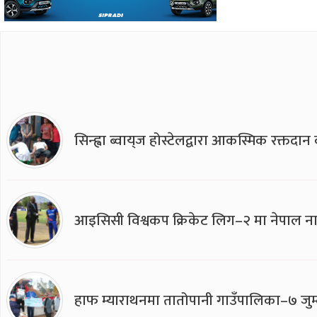
सिन्ह्वा ब्वाय्‌ज होस्टेलद्वारा आकस्मिक रक्तद
आइसिसी विश्वकप क्रिकेट लिग–२ मा नेपाल ना
हाफ म्याराथनमा तातोपानी गाउँपालिका–७ जुम्