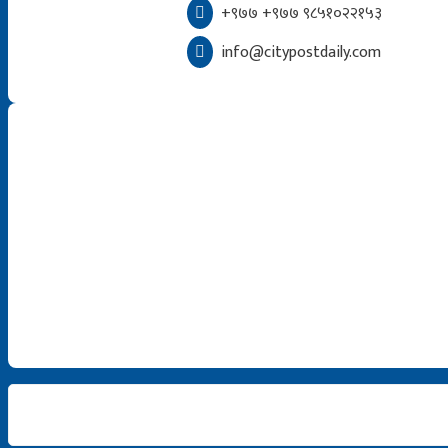
+९७७ +९७७ ९८५१०२२१५३
info@citypostdaily.com