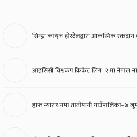
सिन्ह्वा ब्वाय्‌ज होस्टेलद्वारा आकस्मिक रक्तद
आइसिसी विश्वकप क्रिकेट लिग–२ मा नेपाल ना
हाफ म्याराथनमा तातोपानी गाउँपालिका–७ जुम्