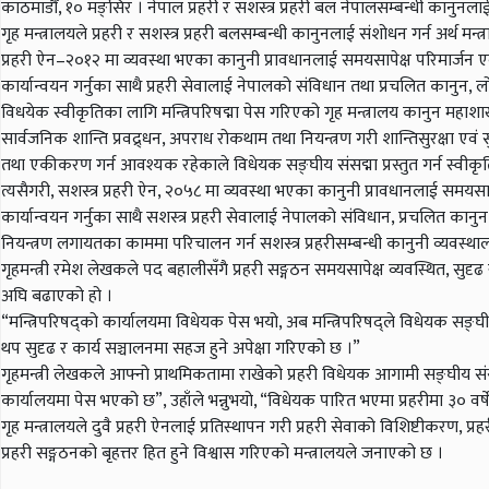
काठमाडौँ, १० मङ्सिर । नेपाल प्रहरी र सशस्त्र प्रहरी बल नेपालसम्बन्धी कानुन
गृह मन्त्रालयले प्रहरी र सशस्त्र प्रहरी बलसम्बन्धी कानुनलाई संशोधन गर्न अर्थ 
प्रहरी ऐन–२०१२ मा व्यवस्था भएका कानुनी प्रावधानलाई समयसापेक्ष परिमार्जन एवं
कार्यान्वयन गर्नुका साथै प्रहरी सेवालाई नेपालको संविधान तथा प्रचलित कानुन, 
विधयेक स्वीकृतिका लागि मन्त्रिपरिषद्मा पेस गरिएको गृह मन्त्रालय कानुन म
सार्वजनिक शान्ति प्रवद्र्धन, अपराध रोकथाम तथा नियन्त्रण गरी शान्तिसुरक्षा एव
तथा एकीकरण गर्न आवश्यक रहेकाले विधेयक सङ्घीय संसद्मा प्रस्तुत गर्न स्वीकृ
त्यसैगरी, सशस्त्र प्रहरी ऐन, २०५८ मा व्यवस्था भएका कानुनी प्रावधानलाई समयसापेक
कार्यान्वयन गर्नुका साथै सशस्त्र प्रहरी सेवालाई नेपालको संविधान, प्रचलित कानुन
नियन्त्रण लगायतका काममा परिचालन गर्न सशस्त्र प्रहरीसम्बन्धी कानुनी व्य
गृहमन्त्री रमेश लेखकले पद बहालीसँगै प्रहरी सङ्गठन समयसापेक्ष व्यवस्थित, सुद
अघि बढाएको हो ।
“मन्त्रिपरिषद्को कार्यालयमा विधेयक पेस भयो, अब मन्त्रिपरिषद्ले विधेयक सङ्घीय
थप सुदृढ र कार्य सञ्चालनमा सहज हुने अपेक्षा गरिएको छ ।”
गृहमन्त्री लेखकले आफ्नो प्राथमिकतामा राखेको प्रहरी विधेयक आगामी सङ्घीय संसद्
कार्यालयमा पेस भएको छ”, उहाँले भन्नुभयो, “विधेयक पारित भएमा प्रहरीमा ३० वर्षे
गृह मन्त्रालयले दुवै प्रहरी ऐनलाई प्रतिस्थापन गरी प्रहरी सेवाको विशिष्टीकरण,
प्रहरी सङ्गठनको बृहत्तर हित हुने विश्वास गरिएको मन्त्रालयले जनाएको छ ।