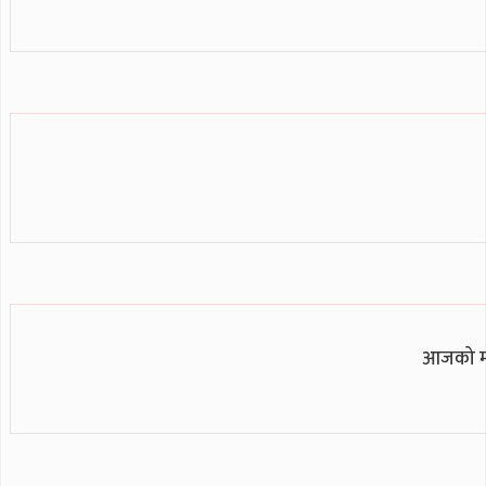
आजको मौस