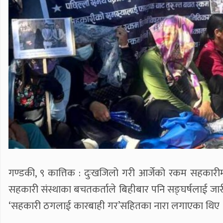
गण्डकी, ९ कात्तिक : दुःखजिलो गरी आर्जेको रकम सहकारी
सहकारी संस्थाका बचतकर्ताले बिहीबार पनि सङ्घर्षलाई जारी
‘सहकारी ठगलाई कारबाही गर’सहितका नारा लगाएका थिए 