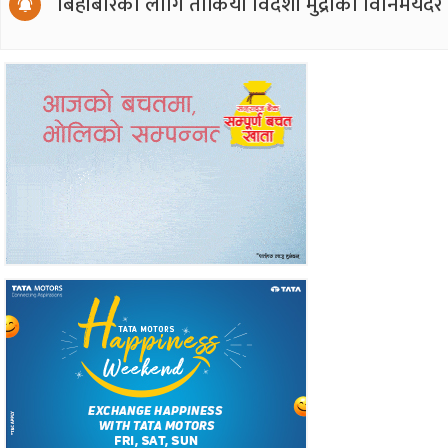
बिहीबारका लागि तोकियो विदेशी मुद्राको विनिमयदर