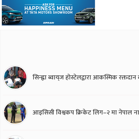
सिन्ह्वा ब्वाय्‌ज होस्टेलद्वारा आकस्मिक रक्तद
आइसिसी विश्वकप क्रिकेट लिग–२ मा नेपाल ना