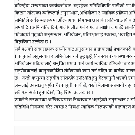
बढिरहँदा रास्वपाका कार्यकर्ताबाट भइरहेका गतिविधिप्रति पार्टीको ग
किटान गरिएका व्यक्तिलाई अनुसन्धान, अभियोजन र न्यायिक प्रक्रिया अ
समितिले सर्वसम्मतरूपमा औँल्याएका विषयमा छानबिन प्रक्रिया अघि बढिरहेक
अमर्यादित अभिव्यक्ति दिने, गालीगलौज गर्ने र गलत आक्षेप लगाउँदै छानविन 
फौजदारी मुद्दाको अनुसन्धान, अभियोजन, प्रतिरक्षालाई स्वतन्त्र, भयरह
विज्ञप्तिमा उल्लेख छ ।
सबै पक्षको सकारात्मक सहयोगबाट अनुसन्धान प्रक्रियालाई प्रभावकारी ब
। कानुनले अनुसन्धान र अभियोजन गर्ने छुट्टाछुट्टै निकायको व्यवस्था गरेक
अभियोजन प्रक्रियालाई अनुचित प्रभाव पार्ने कार्य न्यायिक दृष्टिकोणबाट
राष्ट्रसेवकलाई कानुनबमोजिम तोकिएको काम गर्न नदिन वा कर्तव्य पालन
छ । यस्तो कसुरमा सङ्घीय सांसदकै उपस्थिति हुनु गैरकानुनी भएको एमाल
अरूलाई उक्साउनु पूर्णतः गैरकानुनी कार्य हो, यस्तो भेलामा सहभागी नहुन प्
सबै पक्ष सचेत हुनुपर्दछ’, विज्ञप्तिमा उल्लेख छ ।
एमालेले सरकारका अख्तियारप्राप्त निकायबाट भइरहेको अनुसन्धान र अभिय
गतिविधि नियन्त्रण गरेर स्वच्छ र निष्पक्ष न्यायिक निरुपणको वातावर