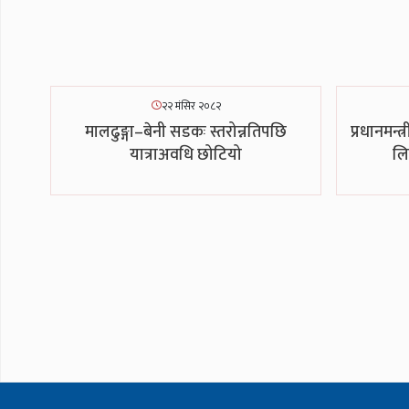
२२ मंसिर २०८२
मालढुङ्गा–बेनी सडकः स्तरोन्नतिपछि
प्रधानमन्
यात्राअवधि छोटियो
लि