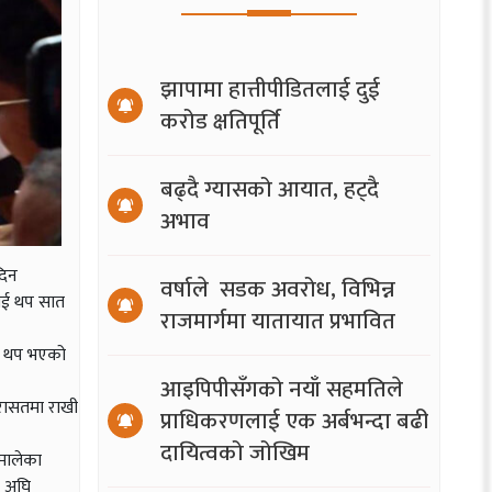
झापामा हात्तीपीडितलाई दुई
करोड क्षतिपूर्ति
बढ्दै ग्यासको आयात, हट्दै
अभाव
दिन
वर्षाले सडक अवरोध, विभिन्न
लाई थप सात
राजमार्गमा यातायात प्रभावित
याद थप भएको
आइपिपीसँगको नयाँ सहमतिले
रासतमा राखी
प्राधिकरणलाई एक अर्बभन्दा बढी
दायित्वको जोखिम
एमालेका
ा अघि