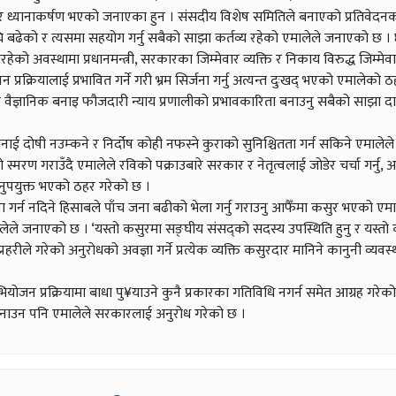
म्भीर ध्यानाकर्षण भएको जनाएका हुन । संसदीय विशेष समितिले बनाएको प्रतिवेद
घि बढेको र त्यसमा सहयोग गर्नु सबैको साझा कर्तव्य रहेको एमालेले जनाएको छ 
ो अवस्थामा प्रधानमन्त्री, सरकारका जिम्मेवार व्यक्ति र निकाय विरुद्ध जिम्मेवार
प्रक्रियालाई प्रभावित गर्ने गरी भ्रम सिर्जना गर्नु अत्यन्त दुःखद् भएको एमालेको 
ित र वैज्ञानिक बनाइ फौजदारी न्याय प्रणालीको प्रभावकारिता बनाउनु सबैको साझा 
नाई दोषी नउम्कने र निर्दोष कोही नफस्ने कुराको सुनिश्चितता गर्न सकिने एमाले
ो स्मरण गराउँदै एमालेले रविको पक्राउबारे सरकार र नेतृत्वलाई जोडेर चर्चा गर्नु, 
 अनुपयुक्त भएको ठहर गरेको छ ।
ा गर्न नदिने हिसाबले पाँच जना बढीको भेला गर्नु गराउनु आफैँमा कसुर भएको ए
ेले जनाएको छ । ‘यस्तो कसुरमा सङ्घीय संसद्को सदस्य उपस्थिति हुनु र यस्तो क
रहरीले गरेको अनुरोधको अवज्ञा गर्ने प्रत्येक व्यक्ति कसुरदार मानिने कानुनी व्यवस
ोजन प्रक्रियामा बाधा पु¥याउने कुनै प्रकारका गतिविधि नगर्न समेत आग्रह गरेको
ण बनाउन पनि एमालेले सरकारलाई अनुरोध गरेको छ ।