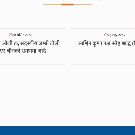
१७ मंसिर २०८१
२३ भाद्र २०८२
त्री ओली ८६ सदस्यीय जम्बो टोली
आश्विन कृष्ण पक्षः सोह्र श्राद्ध (
एर चीनको भ्रमणमा जादै