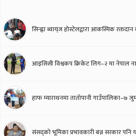
सिन्ह्वा ब्वाय्‌ज होस्टेलद्वारा आकस्मिक रक्तद
आइसिसी विश्वकप क्रिकेट लिग–२ मा नेपाल ना
हाफ म्याराथनमा तातोपानी गाउँपालिका–७ जुम्
संसद्को भूमिका प्रभावकारी बन्न सरकार पनि यसप