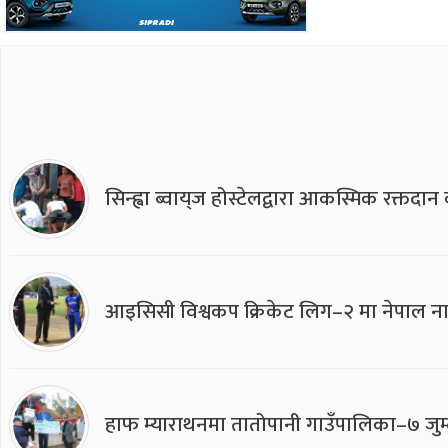
सिन्ह्वा ब्वाय्‌ज होस्टेलद्वारा आकस्मिक रक्तद
आइसिसी विश्वकप क्रिकेट लिग–२ मा नेपाल ना
हाफ म्याराथनमा तातोपानी गाउँपालिका–७ जुम्