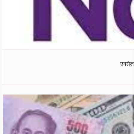
एनसेल श