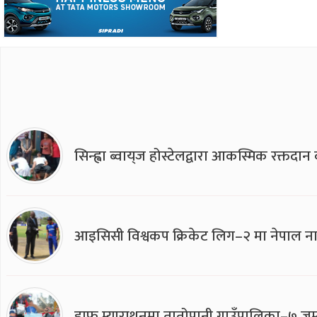
सिन्ह्वा ब्वाय्‌ज होस्टेलद्वारा आकस्मिक रक्तद
आइसिसी विश्वकप क्रिकेट लिग–२ मा नेपाल ना
हाफ म्याराथनमा तातोपानी गाउँपालिका–७ जुम्