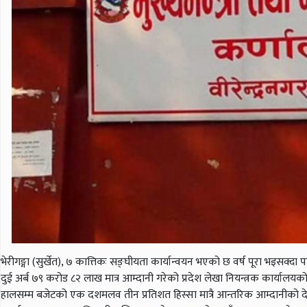
भेरीगङ्गा (सुर्खेत), ७ कात्तिकः सङ्घीयता कार्यान्वयन भएको छ वर्ष पूरा भइस
दुई अर्ब ७९ करोड ८२ लाख मात्र आम्दानी गरेको प्रदेश लेखा नियन्त्रक कार्यालयको
हालसम्म बजेटको एक दशमलव तीन प्रतिशत हिस्सा मात्रै आन्तरिक आम्दानीको देखिन्