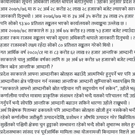
कार्यालयका सूचना अधिकारी ललित थापाले बताउनुभयो । उहाँका अनुसार प्रदे
आव २०७५/७६ मा रु २८ अर्ब २८ करोड २८ लाख २८ हजारको बजेट ल्याएको सरका
जानकारी दिनुभयो । आव २०७६/७७ मा रु ३४ अर्ब ३५ करोड ३४ लाख २५ हजार बजे
पनि सोको ९३.४० प्रतिशत सङ्कलन भएको कार्यालयको तथ्याङ्कमा उल्लेख छ ।
आव २०७७/७८ सरकारले रु ३३ अर्ब ७४ करोड १३ लाख ५३ हजार बजेट ल्याउँदा आन्
हजार रकम राजस्व सङ्कलन भएको सूचना अधिकारी थापाले जानकारी दिनुभयो । 
हजार राजस्वको लक्ष्य रहँदा सोको ८० प्रतिशत सङ्कलन गरेको थियो ।
गत आर्थिक वर्ष २०८०/८१ मा रु ८३ करोड ६२ लाख १२ हजार आन्तरिक आम्दानी गर
सरकारले चालु आर्थिक वर्षका लागि रु ३१ अर्ब ४१ करोड ४१ हजारको बजेट ल्या
किन बढेन आन्तरिक आम्दानी ?
प्रदेश सरकारले आफ्ना आम्दानीका स्रोतहरु बढाउँदै आत्मनिर्भर हुनुपर्ने भए पनि
आम्दानीका क्षेत्र पहिचान गर्न नसक्दा आन्तरिक आम्दानी खुम्चिएको मध्यपश्चिम वि
“सरकारले आफ्नो आम्दानीको स्रोत पहिचान गरी सदुपयोग गर्न सकेन”, उहाँले भन्न
कर्णालीमा पर्याप्त मात्रामा प्राकृतिक संशाधन रहेको भन्दै यसको परिचालन गर्दै
गर्नुपर्ने भन्दै सोपछि आन्तरिक आम्दानी बढाउन सकिने धारणा उहाँले राख्नुभयो ।
अर्थ विश्लेषक पिताम्बर ढकालले पनि आम्दानीका स्रोतहरु खोजी हुन नसकेको भन्
रहेको कर्णालीमा जडीबुटी उत्पादनदेखि, प्रशोधन र औषधि उत्पादन गरेर बिक्रीवितरण
सुर्खेतको पश्चिमी क्षेत्रमा चुन ढुङ्गाको सम्भावना रहेको भन्दै सोको शुभारम्भ सम
प्रदेशसभाका सांसद एवं पूर्वआर्थिक मामिला तथा योजनामन्त्री बिन्दामान विष्टले