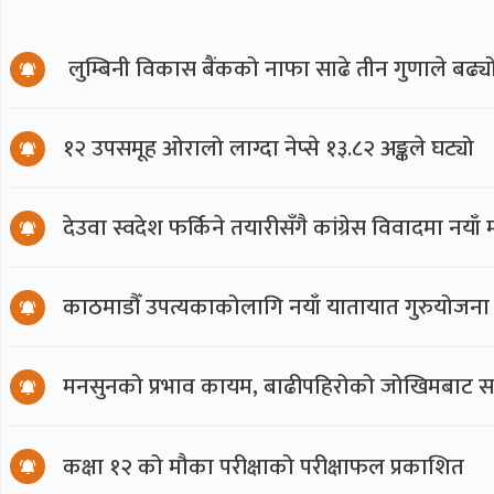
लुम्बिनी विकास बैंकको नाफा साढे तीन गुणाले बढ्य
१२ उपसमूह ओरालो लाग्दा नेप्से १३.८२ अङ्कले घट्यो
देउवा स्वदेश फर्किने तयारीसँगै कांग्रेस विवादमा नय
काठमाडौँ उपत्यकाकोलागि नयाँ यातायात गुरुयोजना
मनसुनको प्रभाव कायम, बाढीपहिरोको जोखिमबाट सत
कक्षा १२ को मौका परीक्षाको परीक्षाफल प्रकाशित