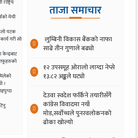
ाष्ट्रिय
ताजा समाचार
्वको मेची
पहिलो पटक
लुम्बिनी विकास बैंकको नाफा
कार्य गरी सो
साढे तीन गुणाले बढ्यो
ेन्द्रबाट
प आफूहरुको
१२ उपसमूह ओरालो लाग्दा नेप्से
१३.८२ अङ्कले घट्यो
मिलेको
ो ।
इपुग्दा
देउवा स्वदेश फर्किने तयारीसँगै
कांग्रेस विवादमा नयाँ
िनु
मोड,सर्वोच्चले पुनरवलोकनको
ढोका खोल्यो