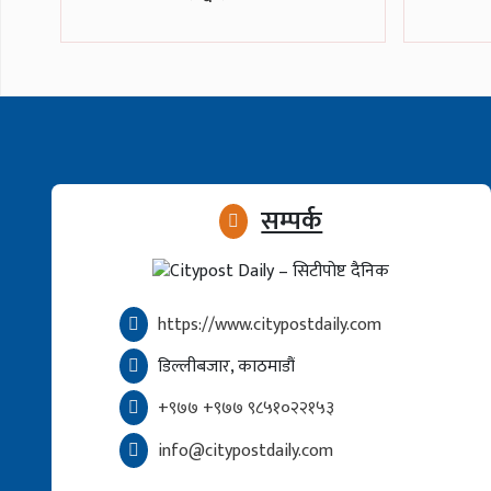
सम्पर्क
https://www.citypostdaily.com
डिल्लीबजार, काठमाडौं
+९७७ +९७७ ९८५१०२२१५३
info@citypostdaily.com