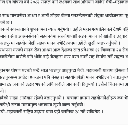
्माण एवं घोषणा वर्ष २०८२ सफल पार्ने लक्ष्यका साथ अभियान बोकेर मेची–महाकाली र
का साथ मानवसेवा आश्रम र आनी छोइङ डोल्मा फाउन्डेसनको संयुक्त आयोजनामा पूर
एको छ ।
ियानको सफलताको शुभकामना व्यक्त गर्नुभयो । उहाँले महानगरपालिकाले देशमै 
 मानव सेवा आश्रमसँगको सहकार्यमा सहयोगापेक्षी सडक मानवको खोजी र उद्घार 
ुरमा सहयोगापेक्षी सडक मानव नभेटिएकामा उहाँले खुसी व्यक्त गर्नुभयो ।
स्थापना भएको मानव सेवा आश्रम आज देशका सात प्रदेशका १९ जिल्लामा २४ सेवा क
ीमा कसैले पनि भोकै नाङ्गै बेसहारा भएर बस्न नपर्ने राष्ट्र निर्माण गर्ने सङ्कल्
 महानगर घोषण भएको भन्दै आज भरतपुर आइपुग्दा मेची–महाकाली यात्रामा हौसला 
ि भरतपुरसम्म आउँदा एकजना पनि बेसहारा सहयोगापेक्षी मानव नभेटिएको बताउनुभय
प्रदेशमा ८४ जनाको उद्धार भएको अधिकारीले जानकारी दिनुभयो । उहाँले चितवनमा आ
यो ।
ैको साझा अभियान रहेको बताउनुभयो । यात्राका क्रममा सहयोगापेक्षीहरु कम भेट
पेक्षी सडक मानवमुक्त भएकामा खुसी व्यक्त गर्नुभयो ।
महाकाली राष्ट्रिय उद्घार यात्रा यही कात्तिक २८ गते सकिनेछ ।