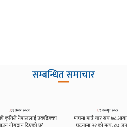
सम्बन्धित समाचार
३१ असार २०८२
९ फाल्गुन २०८१
तको कृतिले नेपाललाई एकढिक्का
माघमा मात्रै चार सय ७८ आग
ाउन योगदान दिएको छ’
घटनामा २२ को मृत्यु, ८७ जन