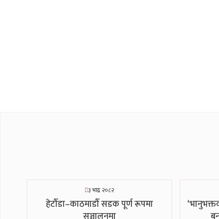
३ भाद्र २०८२
हेटौँडा–काठमाडौँ सडक पूर्ण रूपमा
‘भानुभक्
सञ्चालनमा
बन