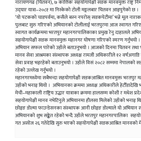
नारायणगढ (चितवन), ७ कात्तिकः सहयोगापेक्षी सडक मानवमुक्त राष्ट्र निर
उद्घार यात्रा–२०८१ मा निस्केको टोली मङ्गलबार चितवन आइपुगेको छ ।
‘यो पटकको चाडपर्वमा, कसैले बस्न नपरोस् सडकपेटीमा’ भन्ने मूल नारा
पुलबाट सुरु गरिएको अभियानको टोलीलाई भरतपुरमा आज स्वागत गरि
स्वागत कार्यक्रममा भरतपुर महानगरपालिकाका प्रमुख रेनु दाहालले अभ
सहयोगापेक्षी सडक मानवमुक्त महानगर घोषणा गरिएको स्मरण गर्नुभयो ।
अभियान सफल पारेको उहाँले बताउनुभयो । आजको दिनमा चितवन तथा भरतप
मानव सेवा आश्रमका संस्थापक अध्यक्ष रामजी अधिकारीले १२ वर्षअगाडि 
सेवा प्रवाह भइरहेको बताउनुभयो । उहाँले विसं २०८२ सम्ममा नेपालको सडकपेट
रहेको उल्लेख गर्नुभयो ।
महानगरमध्येमा सबैभन्दा सहयोगापेक्षी सडकआश्रित मानवमुक्त भरतपुर
उहाँको भनाइ थियो । अभियानका क्रममा अध्यक्ष अधिकारीले हेटौँडादेख
मेची–महाकाली राष्ट्रिय उद्धार यात्राका क्रममा हालसम्म कोशी र मधेश 
सहयोगापेक्षी मानव नभेटिनुले अभियानमा हौलसा मिलेको उहाँको भनाइ थि
छोइङ डोल्मा फाउन्डेसनका संस्थापक आनी छोइङ डोल्माले यो अभियान सब
अभियानको शुभ सङ्केत रहेको भन्दै उहाँले भरतपुर महानगरपालिका सहयोगा
गत असोज २६ गतेदेखि सुरु भएको सहयोगापेक्षी सडकआश्रित मानवको मेची–