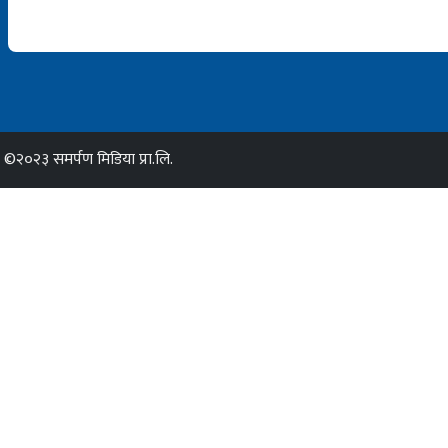
©२०२३ समर्पण मिडिया प्रा.लि.