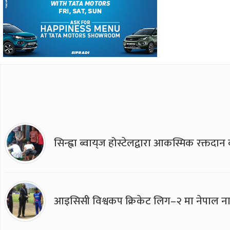
सिन्ह्वा ब्वाय्‌ज होस्टेलद्वारा आकस्मिक रक्तद
आइसिसी विश्वकप क्रिकेट लिग–२ मा नेपाल ना