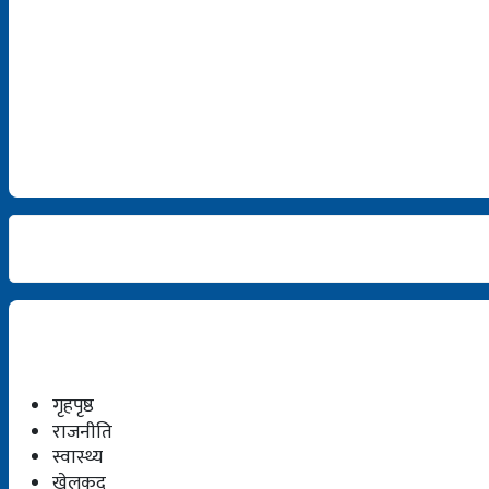
गृहपृष्ठ
राजनीति
स्वास्थ्य
खेलकुद