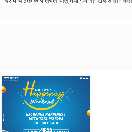
यसैबीच उक्त कार्यालयले चालु तथा पुँजीगत खर्च रु ती