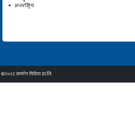
अन्तर्राष्ट्रिय
©२०२३ समर्पण मिडिया प्रा.लि.