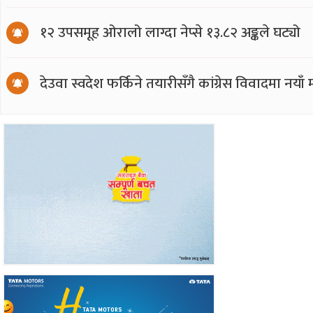
१२ उपसमूह ओरालो लाग्दा नेप्से १३.८२ अङ्कले घट्यो
देउवा स्वदेश फर्किने तयारीसँगै कांग्रेस विवादमा नय