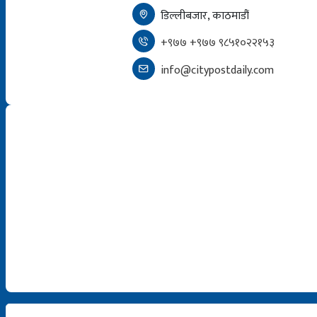
डिल्लीबजार, काठमाडौं
+९७७ +९७७ ९८५१०२२१५३
info@citypostdaily.com