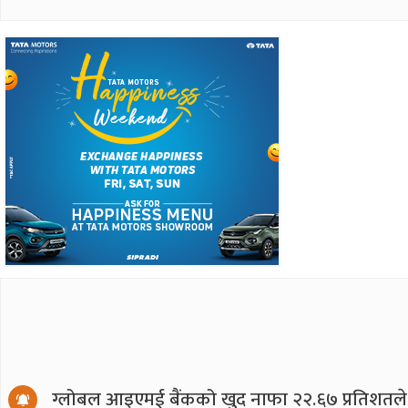
ग्लोबल आइएमई बैंकको खुद नाफा २२.६७ प्रतिशतले ब