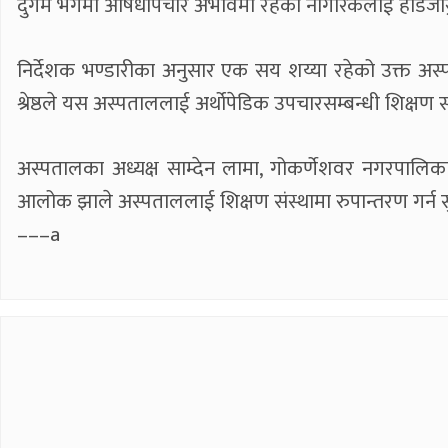
दुर्गम भेगमा औषधोपचार अभावमा रहेका नागरिकलाई हाडजोर्र्
निर्देशक भण्डारीका अनुसार एक सय शय्या रहेको उक्त अस
श्रेष्ठले यस अस्पताललाई अर्थोपेडिक उपचारसम्बन्धी शिक्षण स
अस्पतालका अध्यक्ष साम्देन लामा, गोकर्णेशवर नगरपालिका–
आलोक झाले अस्पताललाई शिक्षण संस्थामा रुपान्तरण गर्न 
–––a