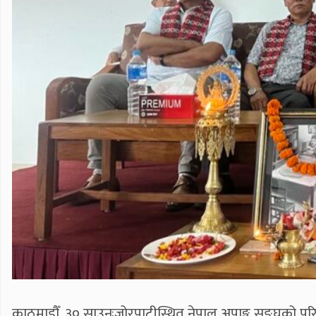
काठमाडौँ, ३० साउनःजोरपाटीस्थित नेपाल अपाङ्ग सङ्घको परि