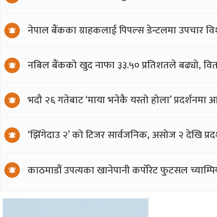
नेपाल बैंकका ग्राहकलाई पिपल्स डेन्टलमा उपचार वि
नबिल बैंकको खुद नाफा ३३.५० प्रतिशतले बढ्यो, वित
भदौ २६ गतेबाट ‘माया भनेकै यस्तो होला’ प्रदर्शनमा 
‘झिँगेदाउ २’ को टिजर सार्वजनिक, असोज २ देखि प्रद
काठमाडौं उपत्यका खानेपानी कर्पोरेट फुटसल च्याम्प