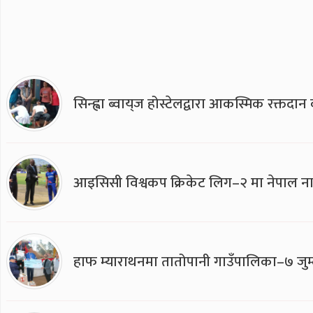
सिन्ह्वा ब्वाय्‌ज होस्टेलद्वारा आकस्मिक रक्तद
आइसिसी विश्वकप क्रिकेट लिग–२ मा नेपाल ना
हाफ म्याराथनमा तातोपानी गाउँपालिका–७ जुम्