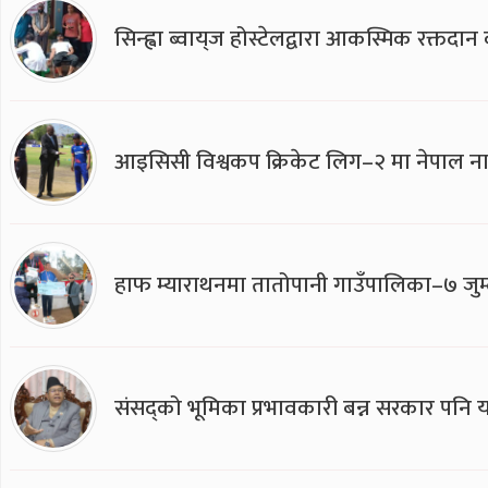
सिन्ह्वा ब्वाय्‌ज होस्टेलद्वारा आकस्मिक रक्तद
आइसिसी विश्वकप क्रिकेट लिग–२ मा नेपाल ना
हाफ म्याराथनमा तातोपानी गाउँपालिका–७ जुम्
संसद्को भूमिका प्रभावकारी बन्न सरकार पनि यसप