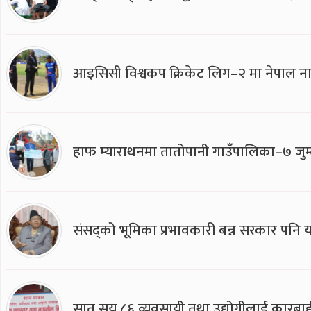
आइसिसी विश्वकप क्रिकेट लिग–२ मा नेपाल ना
हाफ म्याराथनमा तातोपानी गाउँपालिका–७ जुम्
संसद्को भूमिका प्रभावकारी बन्न सरकार पनि यसप
सात सय ८६ व्यवसायी तथा उद्योगीलाई कारबाह