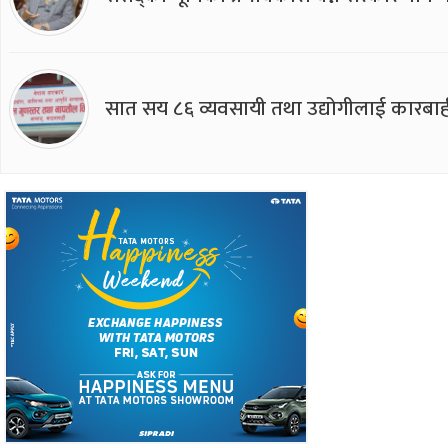
सात सय ८६ व्यवसायी तथा उद्योगीलाई कारबाह