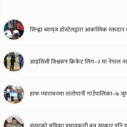
सिन्ह्वा ब्वाय्‌ज होस्टेलद्वारा आकस्मिक रक्तद
आइसिसी विश्वकप क्रिकेट लिग–२ मा नेपाल ना
हाफ म्याराथनमा तातोपानी गाउँपालिका–७ जुम्
संसद्को भूमिका प्रभावकारी बन्न सरकार पनि यसप