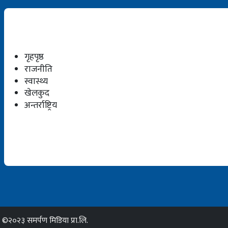
गृहपृष्ठ
राजनीति
स्वास्थ्य
खेलकुद
अन्तर्राष्ट्रिय
©२०२३ समर्पण मिडिया प्रा.लि.