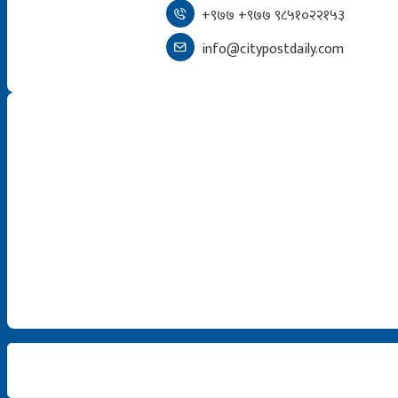
+९७७ +९७७ ९८५१०२२१५३
info@citypostdaily.com