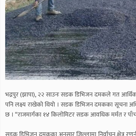
भद्रपुर (झापा), २२ साउनः सडक डिभिजन दमकले गत आर्थिक 
पनि लक्ष्य राखेको थियो । सडक डिभिजन दमकका सूचना अधि
छ । “राजमार्गका १४ किलोमिटर सडक आवधिक मर्मत र पाँच किमी
सडक डिभिजन दमकका अनुसार जिल्लामा निर्वाचन क्षेत्र र