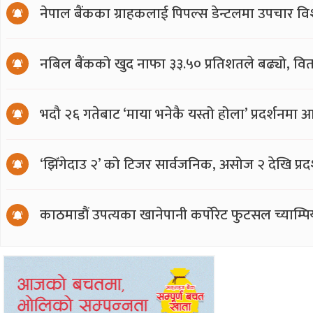
नेपाल बैंकका ग्राहकलाई पिपल्स डेन्टलमा उपचार वि
नबिल बैंकको खुद नाफा ३३.५० प्रतिशतले बढ्यो, वित
भदौ २६ गतेबाट ‘माया भनेकै यस्तो होला’ प्रदर्शनमा 
‘झिँगेदाउ २’ को टिजर सार्वजनिक, असोज २ देखि प्रद
काठमाडौं उपत्यका खानेपानी कर्पोरेट फुटसल च्याम्प