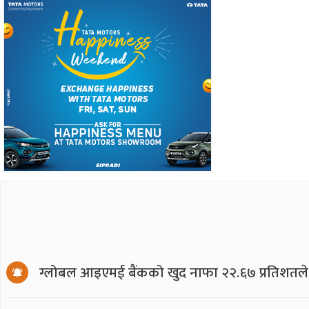
ग्लोबल आइएमई बैंकको खुद नाफा २२.६७ प्रतिशतले ब