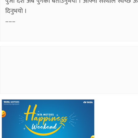
पुँजी दश अर्ब पुगेको बताउनुभयो । आफ्नो संस्थाले स्वच्छ ऊ
दिनुभयो ।
–––