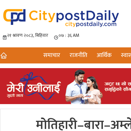
समाचार
राजनीति
आर्थिक
स्वास
मोतिहारी–बारा–अम्ल