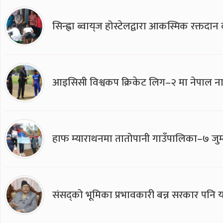
सिन्ह्वा ब्वाय्‌ज होस्टेलद्वारा आकस्मिक रक्तद
आइसिसी विश्वकप क्रिकेट लिग–२ मा नेपाल ना
हाफ म्याराथनमा तातोपानी गाउँपालिका–७ जुम्
संसद्को भूमिका प्रभावकारी बन्न सरकार पनि यसप