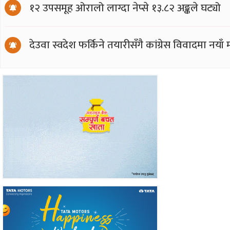
१२ उपसमूह ओरालो लाग्दा नेप्से १३.८२ अङ्कले घट्यो
देउवा स्वदेश फर्किने तयारीसँगै कांग्रेस विवादमा नय