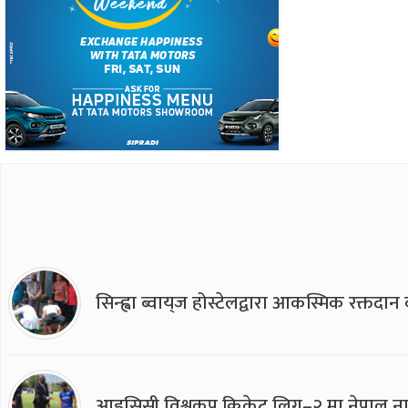
सिन्ह्वा ब्वाय्‌ज होस्टेलद्वारा आकस्मिक रक्तद
आइसिसी विश्वकप क्रिकेट लिग–२ मा नेपाल ना