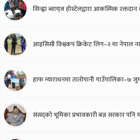
सिन्ह्वा ब्वाय्‌ज होस्टेलद्वारा आकस्मिक रक्तद
आइसिसी विश्वकप क्रिकेट लिग–२ मा नेपाल ना
हाफ म्याराथनमा तातोपानी गाउँपालिका–७ जुम्
संसद्को भूमिका प्रभावकारी बन्न सरकार पनि यसप