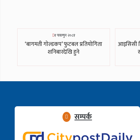
१ फाल्गुन २०८१
‘बागमती गोल्डकप’ फुटबल प्रतियोगिता
आइसिसी क्
शनिबारदेखि हुने
स
सम्पर्क