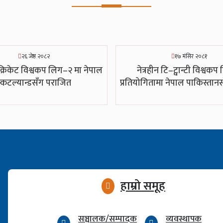
२६ जेष्ठ २०८२
१७ मंसिर २०८१
रिकेट विश्वकप लिग–२ मा नेपाल
नेत्रहीन टि–ट्वान्टी विश्वकप 
्कटल्यान्डसँग पराजित
प्रतियोगितामा नेपाल पाकिस्तान
हाम्रो समूह
सञ्चालक/सम्पादक
व्यवस्थापक