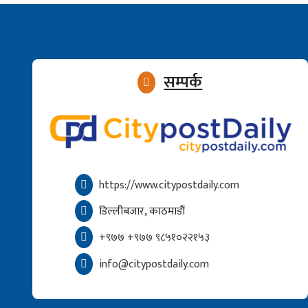
सम्पर्क
https://www.citypostdaily.com
डिल्लीबजार, काठमाडौं
+९७७ +९७७ ९८५१०२२१५३
info@citypostdaily.com