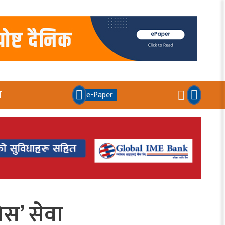
य
e-Paper
िस’ सेवा