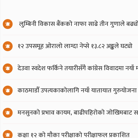
लुम्बिनी विकास बैंकको नाफा साढे तीन गुणाले बढ्य
१२ उपसमूह ओरालो लाग्दा नेप्से १३.८२ अङ्कले घट्यो
देउवा स्वदेश फर्किने तयारीसँगै कांग्रेस विवादमा नय
काठमाडौँ उपत्यकाकोलागि नयाँ यातायात गुरुयोजना
मनसुनको प्रभाव कायम, बाढीपहिरोको जोखिमबाट सत
कक्षा १२ को मौका परीक्षाको परीक्षाफल प्रकाशित