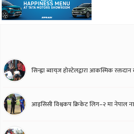
सिन्ह्वा ब्वाय्‌ज होस्टेलद्वारा आकस्मिक रक्तद
आइसिसी विश्वकप क्रिकेट लिग–२ मा नेपाल ना