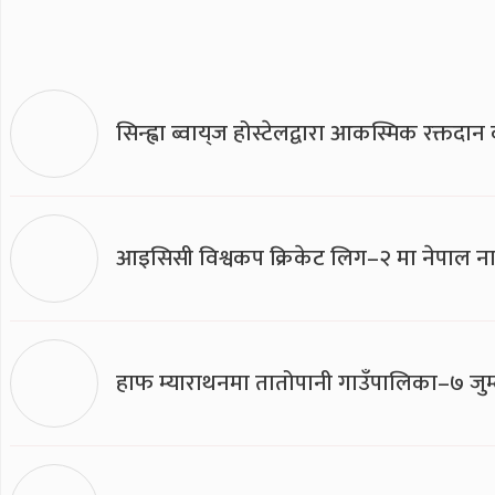
सिन्ह्वा ब्वाय्‌ज होस्टेलद्वारा आकस्मिक रक्तद
आइसिसी विश्वकप क्रिकेट लिग–२ मा नेपाल ना
हाफ म्याराथनमा तातोपानी गाउँपालिका–७ जुम्