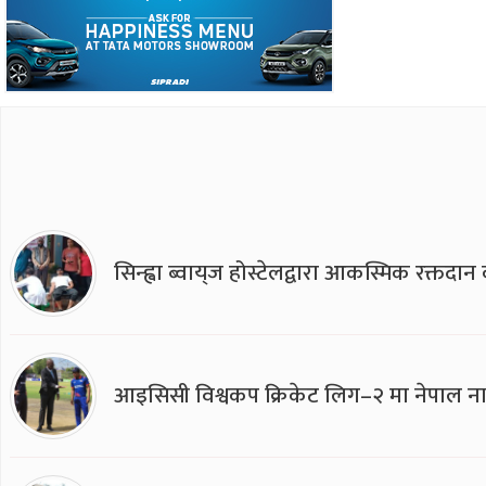
सिन्ह्वा ब्वाय्‌ज होस्टेलद्वारा आकस्मिक रक्तद
आइसिसी विश्वकप क्रिकेट लिग–२ मा नेपाल ना