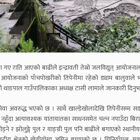
ीमा गए राति आएको बाढीले इन्द्रावती तेस्रो जलविद्युत् आयोजनाल
योजनाको पाँचपोखरीको तिपेनीमा रहेको ड्याम बालुवाले 
री थाङपाल गाउँपालिकाका अध्यक्ष टासी लामाले जानकारी दिनुभ
त् सेवा अवरुद्ध भएको छ । साथै खाल्डेखोलादेखि तिपेनीसम्म 
क नहुँदा अत्यावश्यक यातायातका साधनसमेत चल्न नपाउँदा बिर
ड्ने र झोलुङ्गे पुल र याङ्ग्री पुल पनि बाढीले बगाएको स्थानीय 
 तटीय क्षेत्रको खेतीयोग्य जमिन बगाएको छ । चिनियाँपुल, माझ