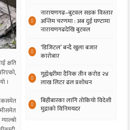
नारायणगढ–बुटवल सडक विस्तार
अन्तिम चरणमा : अब दुई घण्टामा
नारायणगढदेखि बुटवल
‘डिजिटल’ बन्दै खुला बजार
कारोबार
ाई क्षति
भरिएको,
गुह्येश्वरीमा दैनिक तीन करोड २४
यो ।
लाख लिटर ढल प्रशोधन
बिहीबारका लागि तोकियो विदेशी
सडकसमेत
मुद्राको विनिमयदर
ामीसमेत
ग्याल्बो
ीरुम्टी,