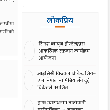
लोकप्रिय
ेलम्चीमा
अरनिको
सिन्ह्वा ब्वाय्‌ज होस्टेलद्वारा
आकस्मिक रक्तदान कार्यक्रम
आयोजना
आइसिसी विश्वकप क्रिकेट लिग–
२ मा नेपाल नामिबियासँग दुई
विकेटले पराजित
हाफ म्याराथनमा तातोपानी
गाउँपालिका–७ जुम्लाका