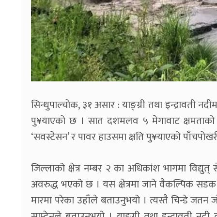
सिन्धुपाल्चोक, ३१ असार : याङ्ग्री तथा इन्द्रावती नद
पु¥याएको छ । सात दशमलव ५ मेगावाट क्षमताको आ
‘सवस्टेसन’ र पावर हाउसमा क्षति पु¥याएको पाँचपोख
जिल्लाको क्षेत्र नम्बर २ का अधिकांश भागमा विद्यु
अवरुद्ध भएको छ । यस क्षेत्रमा जाने वैकल्पिक सड
मारमा परेका उहाँले बताउनुभयो । त्यस्तै चिन्डे जतन जो
साम्देनले बताउनुभयो । याङ्ग्री तथा इन्द्रावती नदी