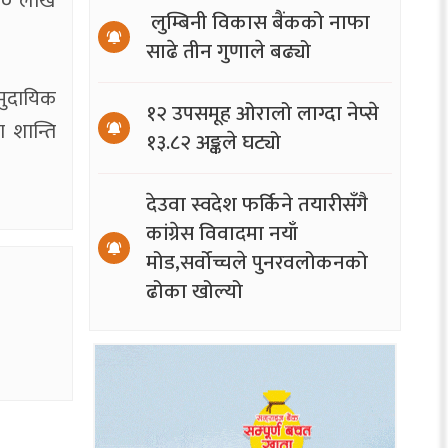
५–२० लाख
लुम्बिनी विकास बैंकको नाफा
साढे तीन गुणाले बढ्यो
ामुदायिक
१२ उपसमूह ओरालो लाग्दा नेप्से
ा शान्ति
१३.८२ अङ्कले घट्यो
देउवा स्वदेश फर्किने तयारीसँगै
कांग्रेस विवादमा नयाँ
मोड,सर्वोच्चले पुनरवलोकनको
ढोका खोल्यो