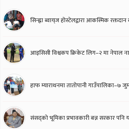
सिन्ह्वा ब्वाय्‌ज होस्टेलद्वारा आकस्मिक रक्तद
आइसिसी विश्वकप क्रिकेट लिग–२ मा नेपाल ना
हाफ म्याराथनमा तातोपानी गाउँपालिका–७ जुम्
संसद्को भूमिका प्रभावकारी बन्न सरकार पनि यसप