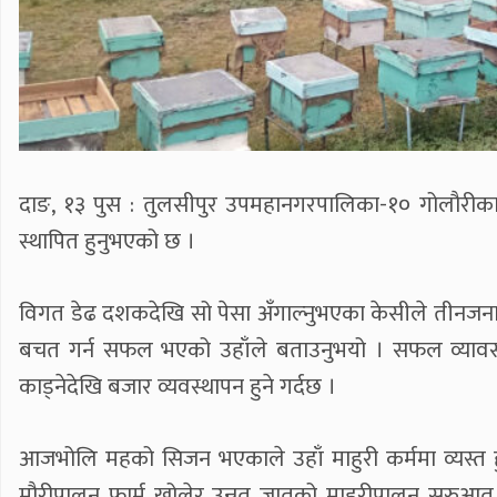
दाङ, १३ पुस : तुलसीपुर उपमहानगरपालिका-१० गोलौरीका 
स्थापित हुनुभएको छ ।
विगत डेढ दशकदेखि सो पेसा अँगाल्नुभएका केसीले तीनजना
बचत गर्न सफल भएको उहाँले बताउनुभयो । सफल व्यावसाय
काड्नेदेखि बजार व्यवस्थापन हुने गर्दछ ।
आजभोलि महको सिजन भएकाले उहाँ माहुरी कर्ममा व्यस्त हुनुह
मौरीपालन फार्म खोलेर उन्नत जातको माहुरीपालन सुरुआत 