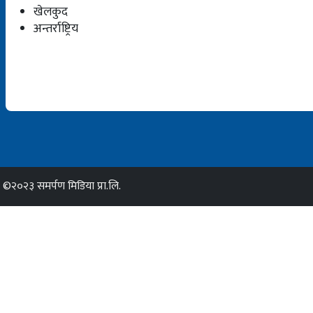
खेलकुद
अन्तर्राष्ट्रिय
©२०२३ समर्पण मिडिया प्रा.लि.