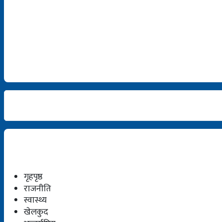
गृहपृष्ठ
राजनीति
स्वास्थ्य
खेलकुद