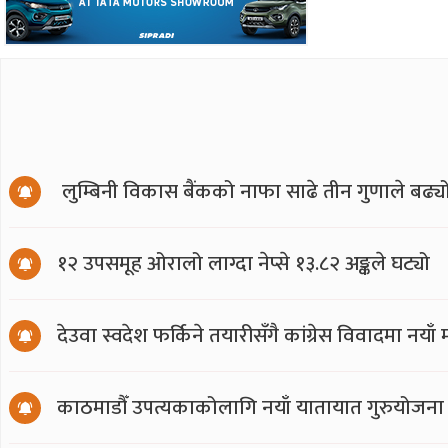
लुम्बिनी विकास बैंकको नाफा साढे तीन गुणाले बढ्य
१२ उपसमूह ओरालो लाग्दा नेप्से १३.८२ अङ्कले घट्यो
देउवा स्वदेश फर्किने तयारीसँगै कांग्रेस विवादमा नय
काठमाडौँ उपत्यकाकोलागि नयाँ यातायात गुरुयोजना