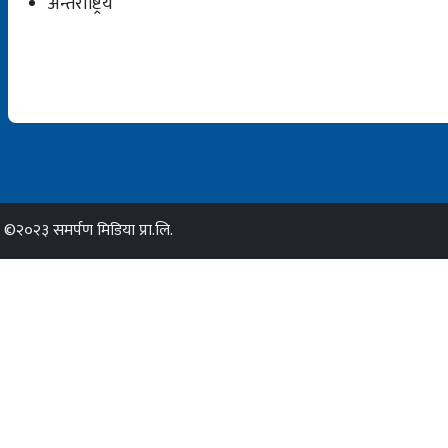
अन्तर्राष्ट्रिय
©२०२३ समर्पण मिडिया प्रा.लि.