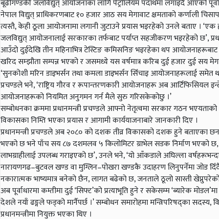
बूढीगण्डकी जलविद्युत् आयोजनाका लागि पेट्रोलियम पदार्थमा लगाइँदै आएको पूर्वाधार
नेपाल विद्युत् प्राधिकरणबाट १० हजार आठ सय मेगावाट क्षमताको कर्णाली चिस
त्यस्तै, केही ठूला आयोजनामा लगानी जुटाउने प्रयास भइरहेको उनले बताए । ‘एक 
जलविद्युत् आयोजनालाई सरकारका तर्फबाट पर्याप्त सहजीकरण भइरहेको छ’, प्रधान
आउँदो दुईदेखि तीन महिनाभित्र टेस्टिङ कमिसनिङ भइरहेका थप आयोजनाहरूबाट करिब
खरिद सम्झौता सम्पन्न भएको र जसमध्ये यस वर्षमात्र करिब दुई हजार दुई सय मेगावा
‘सुनकोशी मरिन डाइभर्सन तथा कमला डाइभर्सन सिँचाइ आयोजनाहरूलाई समेत थप पा
प्रचण्डले भने, ‘राष्ट्रिय गौरव र रूपान्तरणकारी आयोजनाहरू अब आर्टिफिसियल इन्ट
आयोजनाहरूको नियमित अनुगमन गर्न मैले सुरु गरिसकेकोछु ।’
सम्बोधनका क्रममा प्रधानमन्त्री प्रचण्डले आफ्नो नेतृत्वमा सरकार गठन भएयता
विकासका निम्ति भएका प्रयास र आगामी कार्ययाजनाबारे जानकारी दिए ।
प्रधानमन्त्री प्रचण्डले अब २०८० को दशक तीव्र विकासको दशक हुने बताएका छन 
भएको छ भने पाँच सय ८७ दशमलव ५ किलोमिटर ग्राभेल सडक निर्माण भएको छ, 
लाभग्राहीलाई उपलब्ध गराइएको छ’, उनले भने, ‘यो आँकडाले अघिल्ला वर्षहरूभन्दा प
नारायणगढ–बुटवल खण्ड वा मुग्लिन–पोखरा खण्डकै उदाहरण लिनुपर्नेमा जोड दिँदै प
नकारात्मक भाष्यमात्र बनेको छैन, लागत बढेको छ, जनताले ठूलो सास्ती खेप्नुपरेक
अब पूर्वाधारमा कम्तीमा दुई ‘सिफ्ट’को प्रत्याभूति हुने र सकेसम्म ‘ब्यारेक मोडल
देशले नयाँ ढङ्गले फड्को मार्नैपर्छ ।’ सम्बोधन समारोहमा मन्त्रिपरिषद्का सदस्
प्रधानमन्त्रीमा नियुक्त भएका थिए ।