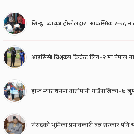
सिन्ह्वा ब्वाय्‌ज होस्टेलद्वारा आकस्मिक रक्तद
आइसिसी विश्वकप क्रिकेट लिग–२ मा नेपाल ना
हाफ म्याराथनमा तातोपानी गाउँपालिका–७ जुम्
संसद्को भूमिका प्रभावकारी बन्न सरकार पनि यसप