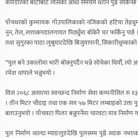
करिडोरको बाटोबाट त्यसको आधा समयमै धरान पुग्न सकिन्छ 
पाँचथरको कुम्मायक गाँउपालिकाको नजिकको हटिया तेह्रथुमको
नुन, तेल, लत्ताकपडालगायत पिठ्युँमा बोकेरै घर फर्किनु पर्छ
तथा सुगुरका पाठा लुबुघाटदेखि बिजुवापानी, सिकारीथुम्काको उका
“पुल बने उकालोमा भारी बोक्नुपर्दैन भन्ने सोचेका थियौँ, त्
रमेश थापाले भन्नुभयो ।
विसं २०६८ असारमा स्वच्छन्द निर्माण सेवा कम्पनीसित रु १३ 
। तीन मिटर चौडाइ तथा एक सय ५७ मिटर लम्बाइको उक्त पु
बताउनुभयो । पाँचवटा पिलर बन्नुपर्नेमा चारवटा मात्र निर्माण
पुल निर्माण थाल्दा म्याङलुङदेखि पुलसम्म पुग्ने सडक न