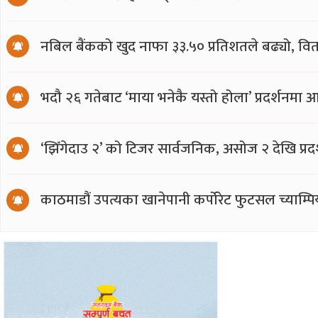
नबिल बैंकको खुद नाफा ३३.५० प्रतिशतले बढ्यो, वित
भदौ २६ गतेबाट ‘माया भनेकै यस्तो होला’ प्रदर्शनमा 
‘झिँगेदाउ २’ को टिजर सार्वजनिक, असोज २ देखि प्रद
काठमाडौं उपत्यका खानेपानी कर्पोरेट फुटसल च्याम्प