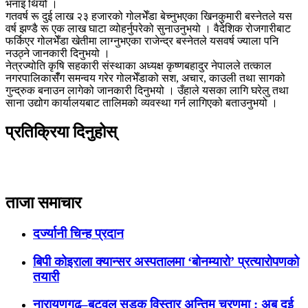
भनाइ थियो ।
गतवर्ष रू दुई लाख २३ हजारको गोलभेँडा बेच्नुभएका खिनकुमारी बस्नेतले यस
वर्ष झण्डै रू एक लाख घाटा व्योहर्नुपरेको सुनाउनुभयो । वैदेशिक रोजगारीबाट
फर्किएर गोलभेँडा खेतीमा लाग्नुभएका राजेन्द्र बस्नेतले यसवर्ष ज्याला पनि
नउठ्ने जानकारी दिनुभयो ।
नेत्रज्योति कृषि सहकारी संस्थाका अध्यक्ष कृष्णबहादुर नेपालले तत्काल
नगरपालिकासँँग समन्वय गरेर गोलभेँडाको सश, अचार, काउली तथा सागको
गुन्द्रुक बनाउन लागेको जानकारी दिनुभयो । उँहाले यसका लागि घरेलु तथा
साना उद्योग कार्यालयबाट तालिमको व्यवस्था गर्न लागिएको बताउनुभयो ।
प्रतिक्रिया दिनुहोस्
ताजा समाचार
दर्ज्यानी चिन्ह प्रदान
बिपी कोइराला क्यान्सर अस्पतालमा ‘बोनम्यारो’ प्रत्यारोपणको
तयारी
नारायणगढ–बुटवल सडक विस्तार अन्तिम चरणमा : अब दुई