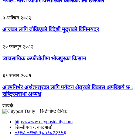
नेपाल–भारत व्यापार विस्तारबारे कोलकातामा छलफल
५ आश्विन २०८२
आजका लागि तोकिएको विदेशी मुद्राको विनिमयदर
२० फाल्गुन २०८२
व्यावसायिक कफीखेतीमा भोजपुरका किसान
३१ असार २०८१
आत्मनिर्भर अर्थतन्त्रका लागि पर्यटन क्षेत्रको विकास अपरिहार्य छ :
राष्ट्रियसभा अध्यक्ष
सम्पर्क
https://www.citypostdaily.com
डिल्लीबजार, काठमाडौं
+९७७ +९७७ ९८५१०२२१५३