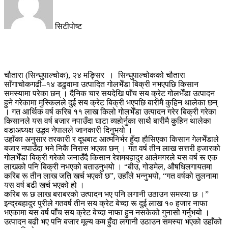
सिटीपोष्ट
चौतारा (सिन्धुपाल्चोक), २४ मङ्सिर । सिन्धुपाल्चोकको चौतारा
साँगाचोकगढी–१४ डढुवामा उत्पादित गोलभेँडा बिक्री नभएपछि किसान
समस्यामा परेका छन् । दैनिक चार सयदेखि पाँच सय क्रेट गोलभेँडा उत्पादन
हुने गरेकामा मुस्किलले दुई सय क्रेट बिक्री भएपछि बारीमै कुहिन थालेका छन्
। गत आर्थिक वर्ष करिब ११ लाख किलो गोलभेँडा उत्पादन गरेर बिक्री गरेका
किसानले यस वर्ष बजार नपाउँदा घाटा व्यहोर्नुका साथै बारीमै कुहिन थालेका
वडाअध्यक्ष उद्धव नेपालले जानकारी दिनुभयो ।
उहाँका अनुसार तरकारी र दूधबाट आत्मनिर्भर हुँदा हौसिएका किसान गेलभेँडाले
बजार नपाउँदा भने निकै निरास भएका छन् । गत वर्ष तीन लाख सत्तरी हजारको
गोलभेँडा बिक्री गरेको जनाउँदै किसान रेशमबहादुर आलेमगरले यस वर्ष रू एक
लाखको पनि बिक्री नभएको बताउनुभयो । “बीउ, गोडमेल, औषधिलगायतमा
करिब रू तीन लाख जति खर्च भएको छ”, उहाँले भन्नुभयो, “गत वर्षको तुलनामा
यस वर्ष बढी खर्च भएको हो ।
करिब रू छ लाख बराबरको उत्पादन भए पनि लगानी उठाउन समस्या छ ।”
इन्द्रबहादुर पुरीले गतवर्ष तीन सय क्रेट बेच्दा रू दुई लाख १० हजार नाफा
भएकामा यस वर्ष पाँच सय क्रेट बेच्दा नाफा हुन नसकेको गुनासो गर्नुभयो ।
उत्पादन बढी भए पनि बजार मूल्य कम हुँदा लगानी उठाउन समस्या भएको उहाँको