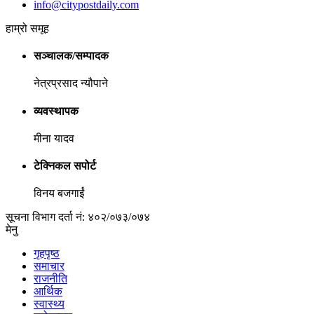
info@citypostdaily.com
हाम्रो समूह
सञ्चालक/सम्पादक
नेत्रप्रसाद न्यौपाने
व्यवस्थापक
मीना यादव
टेक्निकल सपोर्ट
विनय बजगाईं
सूचना विभाग दर्ता नं: ४०२/०७३/०७४
मेनु
गृहपृष्ठ
समाचार
राजनीति
आर्थिक
स्वास्थ्य