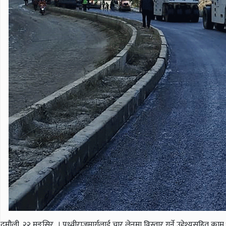
दमौली, २२ मङ्सिर । पृथ्वीराजमार्गलाई चार लेनमा विस्तार गर्ने उद्देश्यसहित 