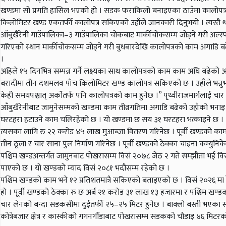
खण्डमा सो प्रगति हासिल भएको हो । सडक फराकिलो बनाइएका ठाउँमा कालोपत्र गर्
किलोमिटर खण्ड एकतर्फी कालोपत्र सकिएको उहाँले जानकारी दिनुभयो । त्यस्तै थ
आँबुखैरेनी गाउँपालिका–३ गाउँपालिका चोकबाट मार्कीचोकसम्म जोड्ने गरी अल्स्फ
गरिएको स्थान मार्कीचोकसम्म जोड्ने गरी बुधबारदेखि कालोपत्रको काम अगाडि ब
।
अहिले १५ दिनभित्र सम्पन्न गर्ने लक्ष्यका साथ कालोपत्रको काम काम अघि बढे
बरादीमा तीन दशमलव पाँच किलोमिटर खण्ड कालोपत्र सकिएको छ । उहाँले भन्नु
केही समयपश्चात् अर्कोतर्फ पनि कालोपत्रको काम हुनेछ ।” पृथ्वीराजमार्गलाई च
आँबुखैरेनीबाट जामुनेसम्मको खण्डमा काम तीव्रगतिमा अगाडि बढेको उहाँको भनाइ छ
घरटहरा हटाउने काम चलिरहेको छ । यो खण्डमा छ सय ३१ घरटहरा भत्काइने छ ।
त्यसका लागि रु २२ करोड ४५ लाख मुआब्जा वितरण गरिनेछ । पूर्वी खण्डको 
तीन ठूला र चार साना पुल निर्माण गरिनेछ । पूर्वी खण्डको ठेक्का चाइना कम्युन
पश्चिम खण्डअन्तर्गत जामुनबाट पोखरासम्म विसं २०७८ जेठ २ गते सम्झौता भई विस
पाएको छ । यो खण्डको म्याद विसं २०८१ भदौसम्म रहेको छ ।
पश्चिम खण्डको काम भने १२ प्रतिशतमात्रै सकिएको बताइएको छ । विसं २०२
हो । पूर्वी खण्डको ठेक्का रु छ अर्ब २१ करोड ३१ लाख १३ हजारमा र पश्चिम खण
चार लेनको बन्दा सडकसीमा दुईतर्फी २५–२५ मिटर हुनेछ । बाक्लो बस्ती भएका स्
कोत्रेबजार क्षेत्र र कास्कीको गगनगौँडाबाट पोखरासम्म सडकको चौडाइ ४६ मिटर