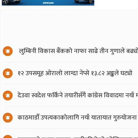
लुम्बिनी विकास बैंकको नाफा साढे तीन गुणाले बढ्य
१२ उपसमूह ओरालो लाग्दा नेप्से १३.८२ अङ्कले घट्यो
देउवा स्वदेश फर्किने तयारीसँगै कांग्रेस विवादमा नय
काठमाडौँ उपत्यकाकोलागि नयाँ यातायात गुरुयोजना