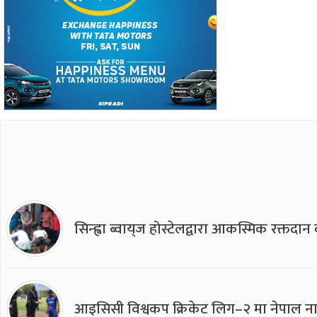
सिन्ह्वा ब्वाय्‌ज होस्टेलद्वारा आकस्मिक रक्तद
आइसिसी विश्वकप क्रिकेट लिग–२ मा नेपाल ना