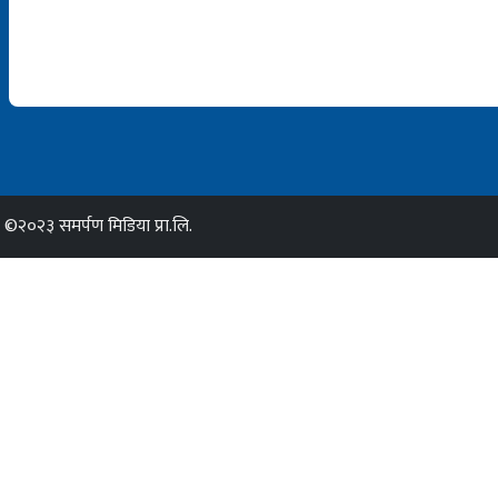
©२०२३ समर्पण मिडिया प्रा.लि.