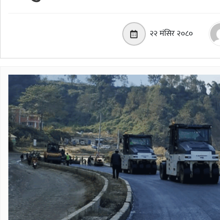
२२ मंसिर २०८०