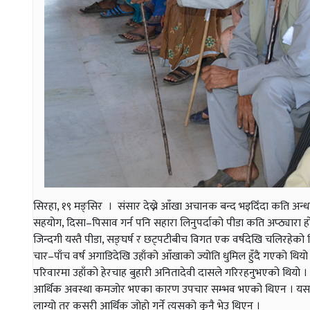
सिरहा, १९ मङ्सिर । संसार देख्ने आँखा अचानक बन्द भइदिँदा कति अन्ध
सहयोग, दिसा–पिसाव गर्न पनि सहारा लिनुपर्दाको पीडा कति अप्ठ्यारा
जिन्दगी यस्तै पीडा, सङ्घर्ष र छट्पटीबीच विगत एक वर्षदेखि चलिरहेको 
चार–पाँच वर्ष अगाडिदेखि उहाँको आँखाको ज्योति धुमिल हुँदै गएको थियो 
परिवारमा उहाँको हेरचाह बुहारी अनितादेवी दासले गरिरहनुभएको थियो ।
आर्थिक अवस्था कमजोर भएका कारण उपचार सम्भव भएको थिएन । यसबीच व
लाग्यो तर कसरी आर्थिक जोहो गर्ने त्यसको कुनै भेउ थिएन ।