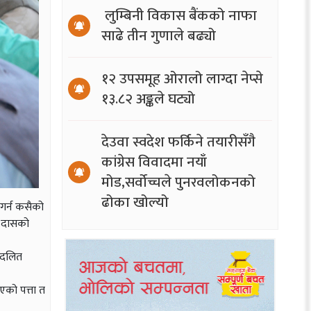
लुम्बिनी विकास बैंकको नाफा
साढे तीन गुणाले बढ्यो
१२ उपसमूह ओरालो लाग्दा नेप्से
१३.८२ अङ्कले घट्यो
देउवा स्वदेश फर्किने तयारीसँगै
कांग्रेस विवादमा नयाँ
मोड,सर्वोच्चले पुनरवलोकनको
ढोका खोल्यो
 गर्न कसैको
ी दासको
े दलित
को पत्ता त