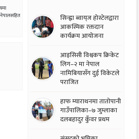
यमा
ण नेपालसहित
सिन्ह्वा ब्वाय्‌ज होस्टेलद्वारा
आकस्मिक रक्तदान
कार्यक्रम आयोजना
आइसिसी विश्वकप क्रिकेट
लिग–२ मा नेपाल
नामिबियासँग दुई विकेटले
पराजित
हाफ म्याराथनमा तातोपानी
गाउँपालिका–७ जुम्लाका
दलबहादुर कुँवर प्रथम
संसद्को भूमिका