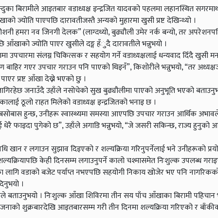
दुका बिरामीले आइतबार वडाध्यक्ष इन्द्रजित यादवको पहलमा लहानस्थित सगरमा
ो ज्योति पाएपछि दारावतीजस्तै अन्यको मुहारमा खुसी प्रष्ट देखिन्थ्यो ।
शनी हमरा नव जिनगी देलक” (लाग्दथ्यो, बुढ्यौली उमेर नर्क बन्यो, तर अपरेशनप
 आँखाको ज्योति पाएर खुसीले दङ्ग हँुदै दारावतीले भन्नुभयो ।
ामा उपचारमा संलग्न चिकित्सक र सहयोग गर्ने वडाध्यक्षलाई धन्यवाद दिँदै खुसी म
 बाहिर गएर उपचार गराउन पनि पाएको थिइनँ”, किशोरीले भन्नुभयो, “तर अध्यक्षज
र प्रष्ट आँखा देख्ने भएको छु ।
 लागिरहेछ जनाउँदै उहाँले नसोचेको सुख बुढ्यौलीमा पाएको अनुभूति भएको बताउनुभ
कालाई ठूलो राहत मिलेको वडाध्यक्ष इन्द्रजितको भनाइ छ ।
बसोबास हुन्छ, उनीहरू स्वास्थ्यमा समस्या आएपछि उपचार गराउन आर्थिक अभावले 
धेरै फाइदा पुगेको छ”, उहाँले अगाडि भन्नुभयो, “जे जसरी सकिन्छ, राज्य हुनुको
धि खान र लगाउन सुझाव दिइएको र शल्यक्रिया गरिनुपर्नेलाई भने उनीहरूको प्र
यक्रियापछि केही दिनसम्म लगाउनुपर्ने कालो चश्मासमेत निःशुल्क उपलब्ध गरा
का लागि वडाको बजेट पर्याप्त नभएपछि सहयोगी निकाय खोजेर भए पनि नागरिकक
दिनुभयो ।
ाँले बताउनुभयो । निःशुल्क आँखा शिविरमा तीन सय पाँच आँखाका बिरामी पहिचान
जनाको शुक्रबारदेखि आइतबारसम्म गरी तीन दिनमा शल्यक्रिया गरिएको र बाँकीको