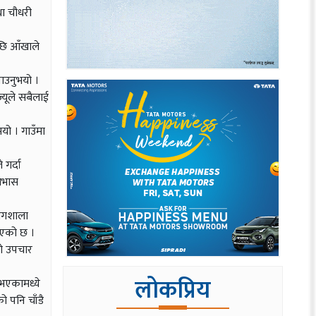
था चौधरी
छि आँखाले
नाउनुभयो ।
्यूले सबैलाई
यो । गाउँमा
गर्दा
 आभास
योगशाला
इएको छ ।
ो उपचार
लोकप्रिय
 भएकामध्ये
 पनि चाँडै