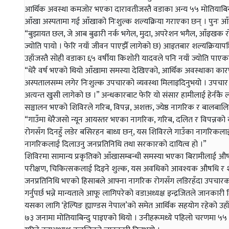
आर्थिक अवस्था कमजोर भएका दारावतीजस्तै वडाका अन्य ५५ मोतियाबिन्
आँखा अस्पतामा गई आँखाको निःशुल्क शल्यक्रिया गराएका छन् । पुनः आँखाक
“बुझायत छल, जे आब बुढारी नर्क भगेल, मुदा, अपरेशन भगैल, आँइखक रो
ज्योति पायो । फेरि नयाँ जीवन पाएझैँ लागेको छ) आइतबार शल्यक्रियापछि
उहाँजस्तै सोही वडाका ६५ वर्षीया किशोरी यादवले पनि नयाँ ज्योति पाएक
“धेरै वर्ष भएको थियो आँखामा समस्या देखिएको, आर्थिक अवस्थाका कारण
अस्पतालसम्म लगेर निःशुल्क उपचारको व्यवस्था मिलाइदिनुभयो । उपचार पाए
अत्यन्त खुसी लागेको छ ।” अन्धकारबाट फेरि यो संसार हामीलाई हेर्नकै
सञ्चालन भएको शिविरले गरिब, विपन्न, अशक्त, ज्येष्ठ नागरिक र बालबालि
“गाउँमा धेरैजसो न्यून आयस्तर भएका नागरिक, गरिब, दलित र विपन्नको 
रोगसँग दिनहुँ लडेर बसिरहन बाध्य छन्, यस शिविरले गाउँका नागरिकलाई 
नागरिकलाई दिलाउनु जनप्रतिनिधि तथा सरकारको दायित्व हो ।”
शिविरमा सामान्य प्रकृतिको आँखासम्बन्धी समस्या भएका बिरामीलाई औष
परीक्षण, चिकित्सकलाई दिइने शुल्क, यस अवधिको आवश्यक औषधि र शल्
जनप्रतिनिधि भएको हिसाबले आफ्ना नागरिक रोगसँग लडिरहँदा उपचार
गर्नुपर्छ भन्ने मान्यताले आफू लागिपरेको वडाअध्यक्ष इन्द्रजितले जानकारी 
यसका लागि ‘हेल्पिङ ह्याण्डस नेपाल’को समेत आर्थिक सहयोग रहेको उह
७३ जनामा मोतियाबिन्दु पाइएको थियो । उनीहरूमध्ये पहिलो चरणमा ५५ 