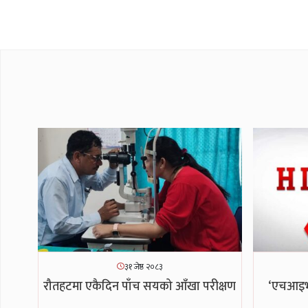
३१ जेष्ठ २०८३
रौतहटमा एकैदिन पाँच सयको आँखा परीक्षण
‘एचआइभी