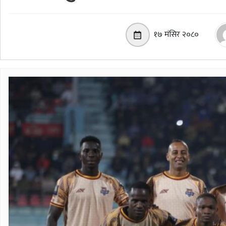
१७ मंसिर २०८०